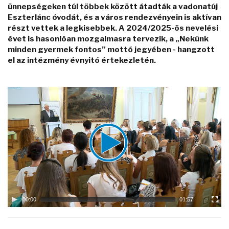
ünnepségeken túl többek között átadták a vadonatúj
Eszterlánc óvodát, és a város rendezvényein is aktívan
részt vettek a legkisebbek. A 2024/2025-ös nevelési
évet is hasonlóan mozgalmasra tervezik, a „Nekünk
minden gyermek fontos” mottó jegyében - hangzott
el az intézmény évnyitó értekezletén.
Video
Player
00:00
01:57