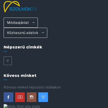
Médiaajánlat
Közhasznú adatok
Népszerű cimkék
#
Kövess minket
Kövess minket népszerű oldalakon