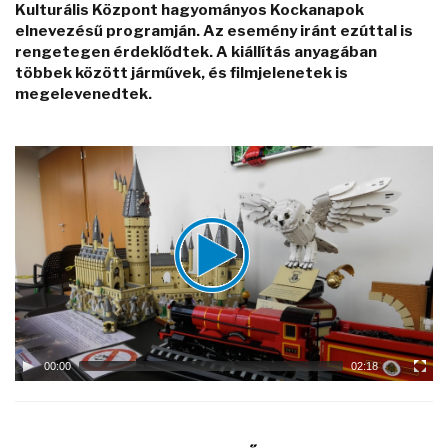
Kulturális Központ hagyományos Kockanapok
elnevezésű programján. Az esemény iránt ezúttal is
rengetegen érdeklődtek. A kiállítás anyagában
többek között járművek, és filmjelenetek is
megelevenedtek.
Video
Player
00:00
02:18