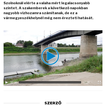
Szolnoknál elérte a valaha mért legalacsonyabb
szintet. A szakemberek a következő napokban
nagyobb vízhozamra számítanak, de ez a
vármegyeszékhelynél még nem érezteti hatását.
Video
Player
00:00
02:29
SZERZŐ