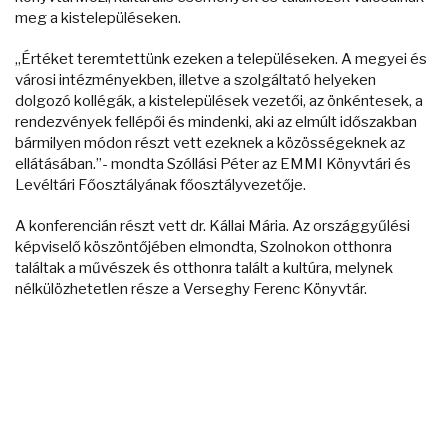
meg a kistelepüléseken.
„Értéket teremtettünk ezeken a településeken. A megyei és
városi intézményekben, illetve a szolgáltató helyeken
dolgozó kollégák, a kistelepülések vezetői, az önkéntesek, a
rendezvények fellépői és mindenki, aki az elmúlt időszakban
bármilyen módon részt vett ezeknek a közösségeknek az
ellátásában.”- mondta Szóllási Péter az EMMI Könyvtári és
Levéltári Főosztályának főosztályvezetője.
A konferencián részt vett dr. Kállai Mária. Az országgyűlési
képviselő köszöntőjében elmondta, Szolnokon otthonra
találtak a művészek és otthonra talált a kultúra, melynek
nélkülözhetetlen része a Verseghy Ferenc Könyvtár.