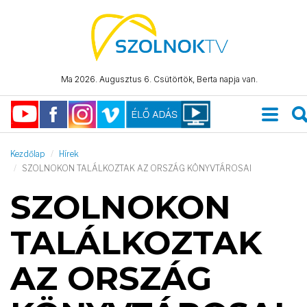
Ma 2026. Augusztus 6. Csütörtök, Berta napja van.
Kezdőlap
Hírek
SZOLNOKON TALÁLKOZTAK AZ ORSZÁG KÖNYVTÁROSAI
SZOLNOKON
TALÁLKOZTAK
AZ ORSZÁG