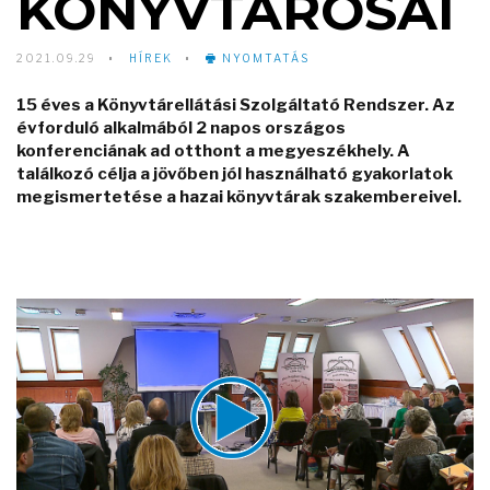
KÖNYVTÁROSAI
2021.09.29
HÍREK
NYOMTATÁS
15 éves a Könyvtárellátási Szolgáltató Rendszer. Az
évforduló alkalmából 2 napos országos
konferenciának ad otthont a megyeszékhely. A
találkozó célja a jövőben jól használható gyakorlatok
megismertetése a hazai könyvtárak szakembereivel.
Video
Player