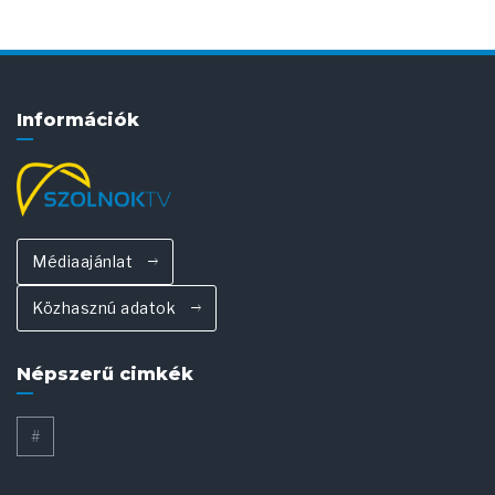
Információk
Médiaajánlat
Közhasznú adatok
Népszerű cimkék
#