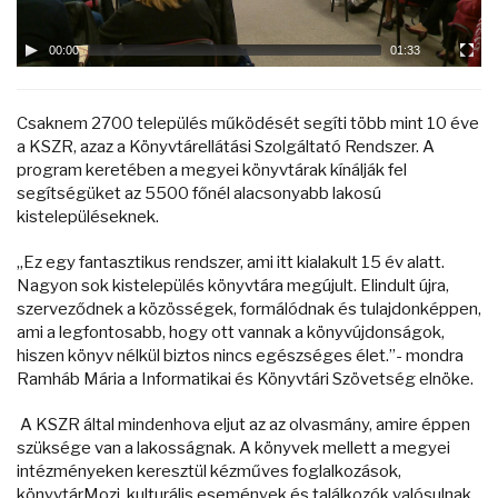
00:00
01:33
Csaknem 2700 település működését segíti több mint 10 éve
a KSZR, azaz a Könyvtárellátási Szolgáltató Rendszer. A
program keretében a megyei könyvtárak kínálják fel
segítségüket az 5500 főnél alacsonyabb lakosú
kistelepüléseknek.
„Ez egy fantasztikus rendszer, ami itt kialakult 15 év alatt.
Nagyon sok kistelepülés könyvtára megújult. Elindult újra,
szerveződnek a közösségek, formálódnak és tulajdonképpen,
ami a legfontosabb, hogy ott vannak a könyvújdonságok,
hiszen könyv nélkül biztos nincs egészséges élet.”- mondra
Ramháb Mária a Informatikai és Könyvtári Szövetség elnöke.
A KSZR által mindenhova eljut az az olvasmány, amire éppen
szüksége van a lakosságnak. A könyvek mellett a megyei
intézményeken keresztül kézműves foglalkozások,
könyvtárMozi, kulturális események és találkozók valósulnak