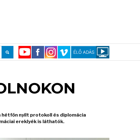
ZOLNOKON
 hétfőn nyílt protokoll és diplomácia
máciai ereklyék is láthatók.