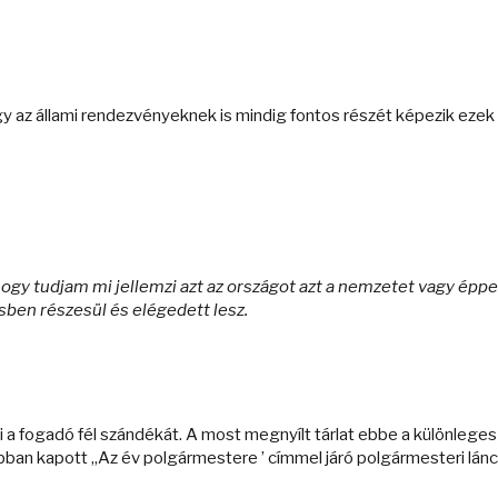
ogy az állami rendezvényeknek is mindig fontos részét képezik ezek 
hogy tudjam mi jellemzi azt az országot azt a nemzetet vagy éppe
ben részesül és elégedett lesz.
zi a fogadó fél szándékát. A most megnyílt tárlat ebbe a különlege
bban kapott „Az év polgármestere ’ címmel járó polgármesteri láncot