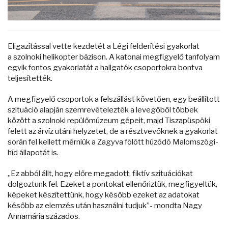
Eligazítással vette kezdetét a Légi felderítési gyakorlat
a szolnoki helikopter bázison. A katonai megfigyelő tanfolyam
egyik fontos gyakorlatát a hallgatók csoportokra bontva
teljesítették.
A megfigyelő csoportok a felszállást követően, egy beállított
szituáció alapján szemrevételezték a levegőből többek
között a szolnoki repülőmúzeum gépeit, majd Tiszapüspöki
felett az árvíz utáni helyzetet, de a résztvevőknek a gyakorlat
során fel kellett mérniük a Zagyva fölött húzódó Malomszögi-
híd állapotát is.
„Ez abból állt, hogy előre megadott, fiktív szituációkat
dolgoztunk fel. Ezeket a pontokat ellenőriztük, megfigyeltük,
képeket készítettünk, hogy később ezeket az adatokat
később az elemzés után használni tudjuk”- mondta Nagy
Annamária százados.