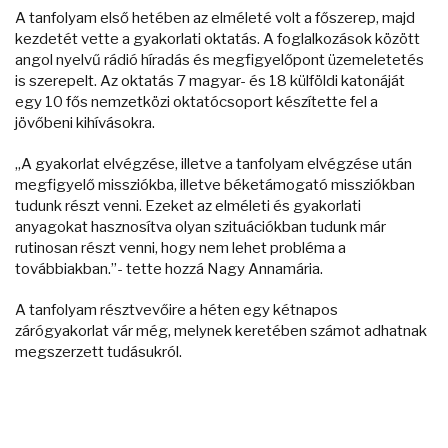
A tanfolyam első hetében az elméleté volt a főszerep, majd
kezdetét vette a gyakorlati oktatás. A foglalkozások között
angol nyelvű rádió híradás és megfigyelőpont üzemeletetés
is szerepelt. Az oktatás 7 magyar- és 18 külföldi katonáját
egy 10 fős nemzetközi oktatócsoport készítette fel a
jövőbeni kihívásokra.
„A gyakorlat elvégzése, illetve a tanfolyam elvégzése után
megfigyelő missziókba, illetve béketámogató missziókban
tudunk részt venni. Ezeket az elméleti és gyakorlati
anyagokat hasznosítva olyan szituációkban tudunk már
rutinosan részt venni, hogy nem lehet probléma a
továbbiakban.”- tette hozzá Nagy Annamária.
A tanfolyam résztvevőire a héten egy kétnapos
zárógyakorlat vár még, melynek keretében számot adhatnak
megszerzett tudásukról.