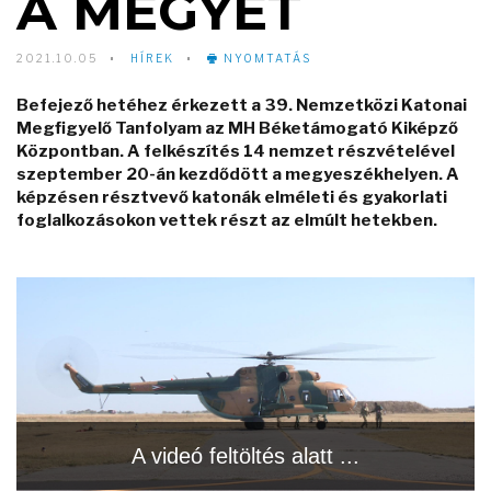
A MEGYÉT
2021.10.05
HÍREK
NYOMTATÁS
Befejező hetéhez érkezett a 39. Nemzetközi Katonai
Megfigyelő Tanfolyam az MH Béketámogató Kiképző
Központban. A felkészítés 14 nemzet részvételével
szeptember 20-án kezdődött a megyeszékhelyen. A
képzésen résztvevő katonák elméleti és gyakorlati
foglalkozásokon vettek részt az elmúlt hetekben.
Video
Player
A videó feltöltés alatt ...