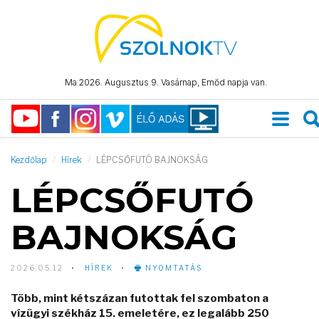
Ma 2026. Augusztus 9. Vasárnap, Emőd napja van.
Kezdőlap
Hírek
LÉPCSŐFUTÓ BAJNOKSÁG
LÉPCSŐFUTÓ
BAJNOKSÁG
2026.05.12
HÍREK
NYOMTATÁS
Több, mint kétszázan futottak fel szombaton a
vízügyi székház 15. emeletére, ez legalább 250