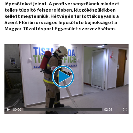
lépcsőfokot jelent. A profi versenyzőknek mindezt
teljes tűzoltó felszerelésben, légzőkészülékben
kellett megtenniük. Hétvégén tartották ugyanis a
Szent Flórián országos lépcsőfutó bajnokságot a
Magyar Tűzoltósport Egyesület szervezésében.
Video
Player
00:00
02:26