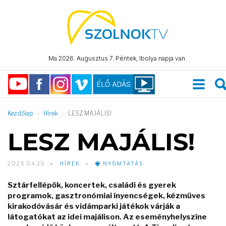
Ma 2026. Augusztus 7. Péntek, Ibolya napja van.
Kezdőlap
Hírek
LESZ MAJÁLIS!
LESZ MAJÁLIS!
2025.04.25
HÍREK
NYOMTATÁS
Sztárfellépők, koncertek, családi és gyerek
programok, gasztronómiai ínyencségek, kézműves
kirakodóvásár és vidámparki játékok várják a
látogatókat az idei majálison. Az eseményhelyszíne