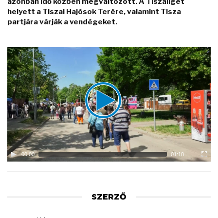
azonban idő közben megváltozott. A Tiszaliget
helyett a Tiszai Hajósok Terére, valamint Tisza
partjára várják a vendégeket.
Video
Player
00:00
01:18
SZERZŐ