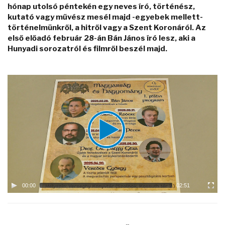
hónap utolsó péntekén egy neves író, történész,
kutató vagy művész mesél majd -egyebek mellett-
történelmünkről, a hitről vagy a Szent Koronáról. Az
első előadó február 28-án Bán János író lesz, aki a
Hunyadi sorozatról és filmről beszél majd.
Video
Player
00:00
02:51