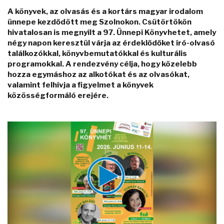
A könyvek, az olvasás és a kortárs magyar irodalom
ünnepe kezdődött meg Szolnokon. Csütörtökön
hivatalosan is megnyílt a 97. Ünnepi Könyvhetet, amely
négy napon keresztül várja az érdeklődőket író-olvasó
találkozókkal, könyvbemutatókkal és kulturális
programokkal. A rendezvény célja, hogy közelebb
hozza egymáshoz az alkotókat és az olvasókat,
valamint felhívja a figyelmet a könyvek
közösségformáló erejére.
Video
Player