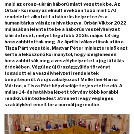
majd az orosz–ukrán háború miatt vezettek be. Az
Orbán- kormány az elmúlt években több mint 170
rendeletet alkotott a háborús helyzetre és a
humanitárius válságra hivatkozva. Orbán Viktor 2022
májusában jelentette be a háborús veszélyhelyzet
kihirdetését, melyet legutóbb 2026. május 13-áig
hosszabbítottak meg. Az áprilisi választások után a
Tisza Párt vezetője, Magyar Péter miniszterelnök azt
kérte a leköszönő kormánytól, hogy ideiglenesen
hosszabbítsák meg a veszélyhelyzetet a jogi átállás
érdekében. Végül az új Országgyűlés törvényt
fogadott el a veszélyhelyzeti rendeletek
beépítéséről. Az új szabályozást Melléthei-Barna
Márton, a Tisza Párt képviselője terjesztette elő. A
május 14-én hatályba lépett törvény több korábbi
rendkívüli intézkedést átmeneti vagy végleges
szabályként emelt be a normál jogrendbe.