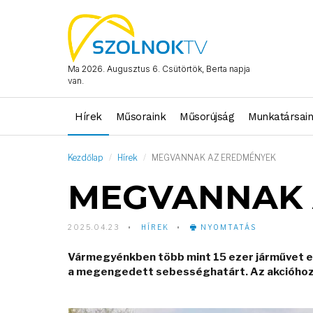
Ma 2026. Augusztus 6. Csütörtök, Berta napja
van.
Hírek
Műsoraink
Műsorújság
Munkatársai
Kezdőlap
Hírek
MEGVANNAK AZ EREDMÉNYEK
MEGVANNAK 
2025.04.23
HÍREK
NYOMTATÁS
Vármegyénkben több mint 15 ezer járművet el
a megengedett sebességhatárt. Az akcióhoz