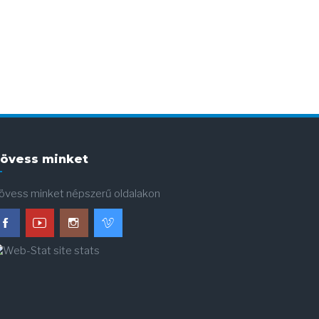
övess minket
övess minket népszerű oldalakon