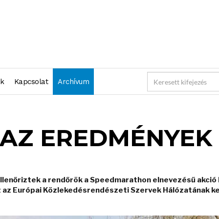
nk
Kapcsolat
Archívum
AZ EREDMÉNYEK
lenőriztek a rendőrök a Speedmarathon elnevezésű akció k
 az Európai Közlekedésrendészeti Szervek Hálózatának k