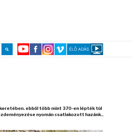
eretében. ebből több mint 370-en lépték túl
ezdeményezése nyomán csatlakozott hazánk..