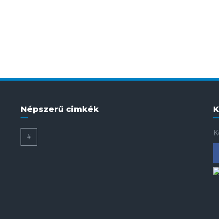
Népszerű cimkék
K
K
#