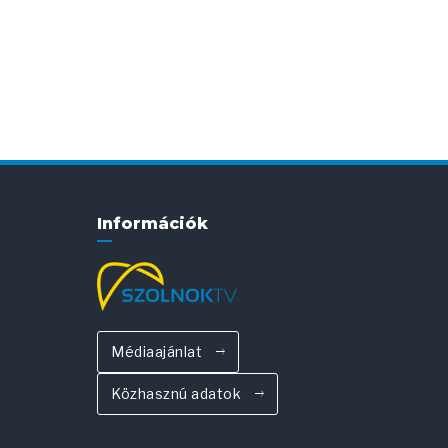
Információk
Médiaajánlat
Közhasznú adatok