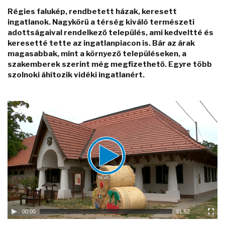
Régies falukép, rendbetett házak, keresett
ingatlanok. Nagykörű a térség kiváló természeti
adottságaival rendelkező település, ami kedveltté és
keresetté tette az ingatlanpiacon is. Bár az árak
magasabbak, mint a környező településeken, a
szakemberek szerint még megfizethető. Egyre több
szolnoki áhítozik vidéki ingatlanért.
Video
Player
00:00
01:52