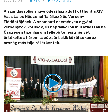
2022.10.03
HÍREK
NYOMTATÁS
A szandaszőlősi művelődési ház adott otthont a XIV.
Vass Lajos Népzenei Találkozó és Verseny
Elődöntőjének. A szombati eseményen egyéni
versenyzők, kórusok, és népdalkörök mutatkoztak be.
Összesen tizenhárom fellépő teljesítményét
értékelte a három tagú zsűri, akik közül sokan az
ország más tájairól érkeztek.
Video
Player
00:00
03:28