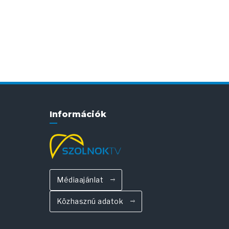
Információk
Médiaajánlat
Közhasznú adatok