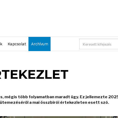
nk
Kapcsolat
Archívum
RTEKEZLET
 mégis több folyamatban maradt ügy. Ez jellemezte 2025-
k ütemezéséről a mai összbírói értekezleten esett szó.