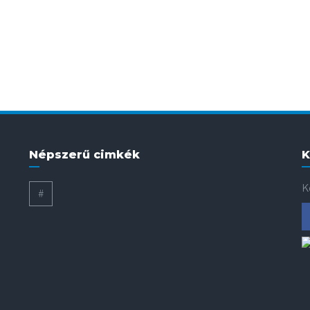
Népszerű cimkék
K
K
#