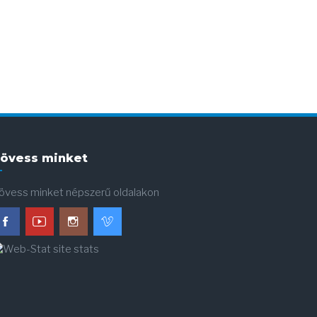
övess minket
övess minket népszerű oldalakon