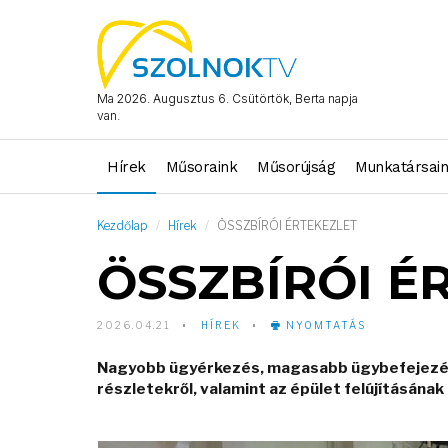
Ma 2026. Augusztus 6. Csütörtök, Berta napja
van.
Hírek
Műsoraink
Műsorújság
Munkatársai
Kezdőlap
Hírek
ÖSSZBÍRÓI ÉRTEKEZLET
ÖSSZBÍRÓI É
2026.04.21
HÍREK
NYOMTATÁS
Nagyobb ügyérkezés, magasabb ügybefejezés,
részletekről, valamint az épület felújításána