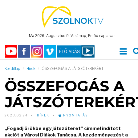
Ma 2026. Augusztus 9. Vasárnap, Emőd napja van.
Kezdőlap
Hírek
ÖSSZEFOGÁS A JÁTSZÓTEREKÉRT
ÖSSZEFOGÁS A
JÁTSZÓTEREKÉR
2023.02.24
HÍREK
NYOMTATÁS
„Fogadj örökbe egy játszóteret” címmel indított
akciót a Városi Diákok Tanácsa. A kezdeményezést a