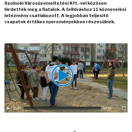
Szolnoki Városüzemeltetési Kft.-vel közösen
hirdették meg a fiatalok. A felhíváshoz 11 köznevelési
intézmény csatlakozott. A legjobban teljesítő
csapatok értékes nyereményekben részesülnek.
Video
Player
00:00
02:40