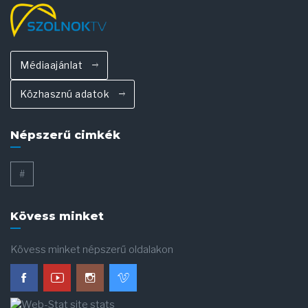
Médiaajánlat
Közhasznú adatok
Népszerű cimkék
#
Kövess minket
Kövess minket népszerű oldalakon