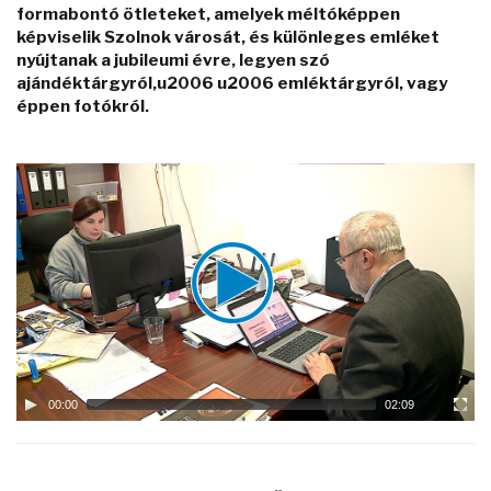
formabontó ötleteket, amelyek méltóképpen
képviselik Szolnok városát, és különleges emléket
nyújtanak a jubileumi évre, legyen szó
ajándéktárgyról,u2006 u2006 emléktárgyról, vagy
éppen fotókról.
Video
Player
00:00
02:09