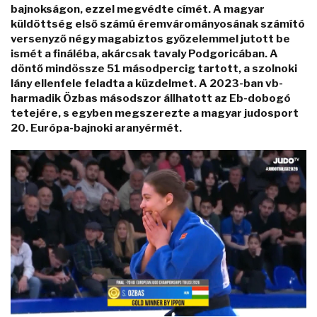
bajnokságon, ezzel megvédte címét. A magyar
küldöttség első számú éremvárományosának számító
versenyző négy magabiztos győzelemmel jutott be
ismét a fináléba, akárcsak tavaly Podgoricában. A
döntő mindössze 51 másodpercig tartott, a szolnoki
lány ellenfele feladta a küzdelmet. A 2023-ban vb-
harmadik Özbas másodszor állhatott az Eb-dobogó
tetejére, s egyben megszerezte a magyar judosport
20. Európa-bajnoki aranyérmét.