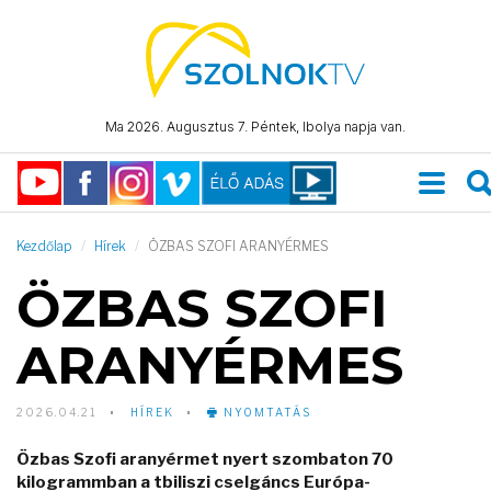
Ma 2026. Augusztus 7. Péntek, Ibolya napja van.
Kezdőlap
Hírek
ÖZBAS SZOFI ARANYÉRMES
ÖZBAS SZOFI
ARANYÉRMES
2026.04.21
HÍREK
NYOMTATÁS
Özbas Szofi aranyérmet nyert szombaton 70
kilogrammban a tbiliszi cselgáncs Európa-