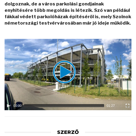
dolgoznak, de a város parkolási gondjainak
enyhítésére több megoldás is létezik. Szó van például
fákkal védett parkolóházak építéséről is, mely Szolnok
németországi testvérvárosában már jó ideje működik.
Video
Player
00:00
01:27
SZERZŐ