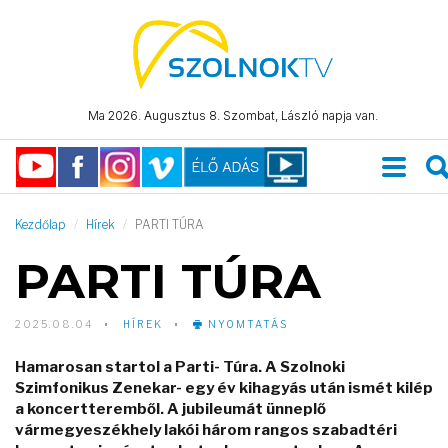
Ma 2026. Augusztus 8. Szombat, László napja van.
Kezdőlap
Hírek
PARTI TÚRA
PARTI TÚRA
2025.08.04
HÍREK
NYOMTATÁS
Hamarosan startol a Parti- Túra. A Szolnoki
Szimfonikus Zenekar- egy év kihagyás után ismét kilép
a koncertteremből. A jubileumát ünneplő
vármegyeszékhely lakói három rangos szabadtéri