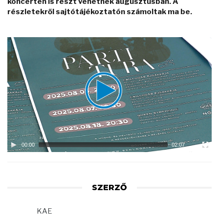
koncerten is részt vehetnek augusztusban. A
részletekről sajtótájékoztatón számoltak ma be.
Video
Player
00:00
02:07
SZERZŐ
KAE