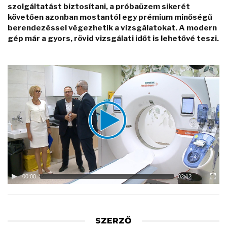
szolgáltatást biztosítani, a próbaüzem sikerét
követően azonban mostantól egy prémium minőségű
berendezéssel végezhetik a vizsgálatokat. A modern
gép már a gyors, rövid vizsgálati időt is lehetővé teszi.
Video
Player
00:00
02:12
SZERZŐ