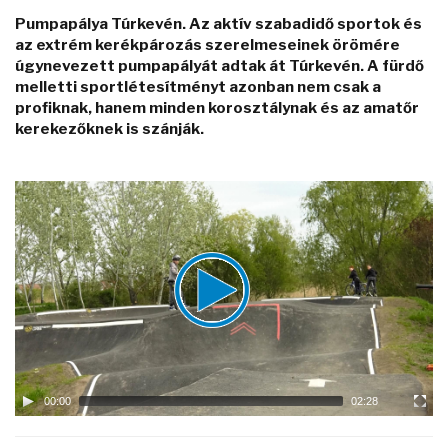
Pumpapálya Túrkevén. Az aktív szabadidő sportok és
az extrém kerékpározás szerelmeseinek örömére
úgynevezett pumpapályát adtak át Túrkevén. A fürdő
melletti sportlétesítményt azonban nem csak a
profiknak, hanem minden korosztálynak és az amatőr
kerekezőknek is szánják.
Video
Player
00:00
02:28