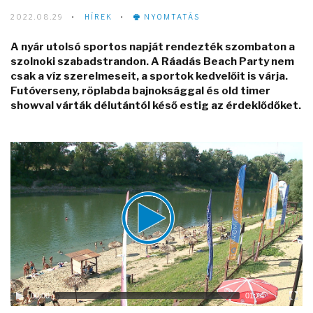
2022.08.29
HÍREK
NYOMTATÁS
A nyár utolsó sportos napját rendezték szombaton a
szolnoki szabadstrandon. A Ráadás Beach Party nem
csak a víz szerelmeseit, a sportok kedvelőit is várja.
Futóverseny, röplabda bajnoksággal és old timer
showval várták délutántól késő estig az érdeklődőket.
Video
Player
00:00
01:24