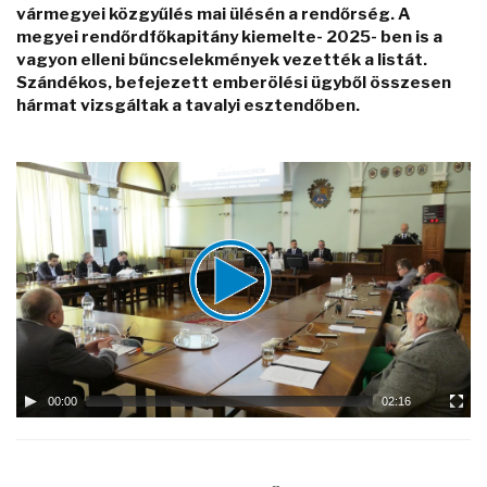
vármegyei közgyűlés mai ülésén a rendőrség. A
megyei rendőrdfőkapitány kiemelte- 2025- ben is a
vagyon elleni bűncselekmények vezették a listát.
Szándékos, befejezett emberölési ügyből összesen
hármat vizsgáltak a tavalyi esztendőben.
Video
Player
00:00
02:16