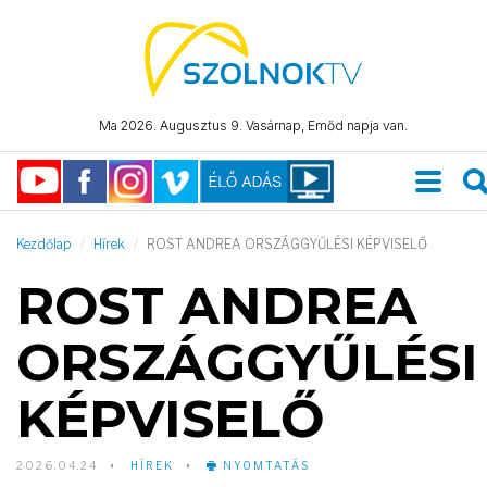
Ma 2026. Augusztus 9. Vasárnap, Emőd napja van.
Kezdőlap
Hírek
ROST ANDREA ORSZÁGGYŰLÉSI KÉPVISELŐ
ROST ANDREA
ORSZÁGGYŰLÉSI
KÉPVISELŐ
2026.04.24
HÍREK
NYOMTATÁS