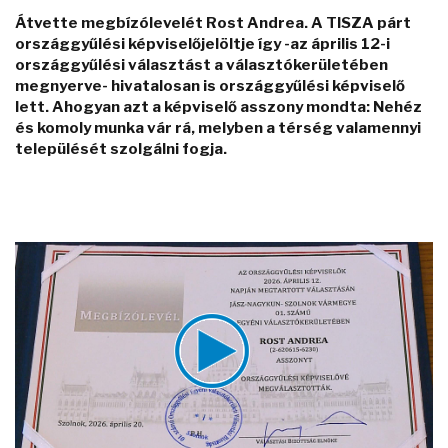
Átvette megbízólevelét Rost Andrea. A TISZA párt
országgyűlési képviselőjelöltje így -az április 12-i
országgyűlési választást a választókerületében
megnyerve- hivatalosan is országgyűlési képviselő
lett. Ahogyan azt a képviselő asszony mondta: Nehéz
és komoly munka vár rá, melyben a térség valamennyi
települését szolgálni fogja.
Video
Player