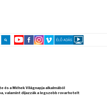
e és a Méhek Világnapja alkalmából
, valamint díjazzák a legszebb rovarhotelt