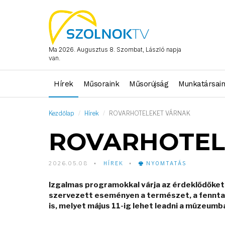
Ma 2026. Augusztus 8. Szombat, László napja
van.
Hírek
Műsoraink
Műsorújság
Munkatársai
Kezdőlap
Hírek
ROVARHOTELEKET VÁRNAK
ROVARHOTEL
2026.05.08
HÍREK
NYOMTATÁS
Izgalmas programokkal várja az érdeklődőket
szervezett eseményen a természet, a fenntar
is, melyet május 11-ig lehet leadni a múzeumb