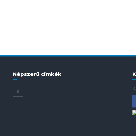
Népszerű cimkék
K
K
#