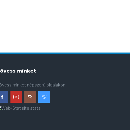
övess minket
övess minket népszerű oldalakon