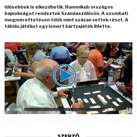
Idősebbek is elkezdhetik. Rummikub országos
bajnokságot rendeztek Szandaszőlősön. A szombati
megmérettetésen több mint százan vettek részt. A
táblás játékot egy ismert kártyajáték ihlette.
Video
Player
00:00
02:15
SZERZŐ