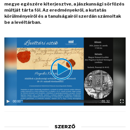
megye egészére kiterjesztve, a jászkunsági sörfőzés
múltját tárta föl. Az eredményekről, a kutatás
körülményeiről és a tanulságairól szerdán számoltak
be a levéltárban.
Video
Player
00:00
01:32
SZERZŐ