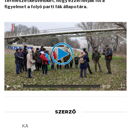
természetkedvelőket, hogy ezzel hívják föl a
figyelmet a folyó parti fák állapotára.
Video
Player
00:00
01:31
SZERZŐ
KA