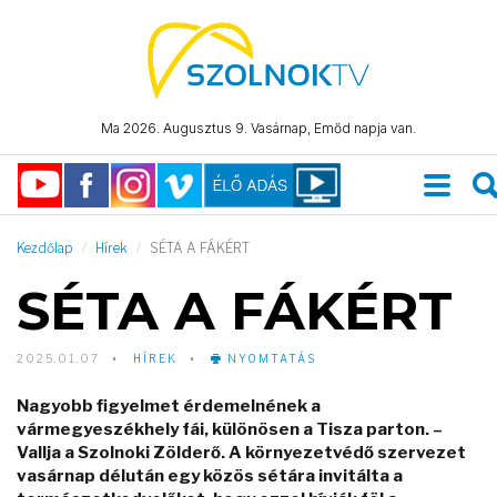
Ma 2026. Augusztus 9. Vasárnap, Emőd napja van.
Kezdőlap
Hírek
SÉTA A FÁKÉRT
SÉTA A FÁKÉRT
2025.01.07
HÍREK
NYOMTATÁS
Nagyobb figyelmet érdemelnének a
vármegyeszékhely fái, különösen a Tisza parton. –
Vallja a Szolnoki Zölderő. A környezetvédő szervezet
vasárnap délután egy közös sétára invitálta a