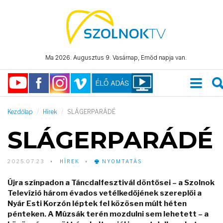
Ma 2026. Augusztus 9. Vasárnap, Emőd napja van.
Kezdőlap
Hírek
SLÁGERPARÁDÉ
SLÁGERPARÁDÉ
2025.07.23
HÍREK
NYOMTATÁS
Újra színpadon a Táncdalfesztivál döntősei – a Szolnok
Televízió három évados vetélkedőjének szereplői a
Nyár Esti Korzón léptek fel közösen múlt héten
pénteken. A Múzsák terén mozdulni sem lehetett – a