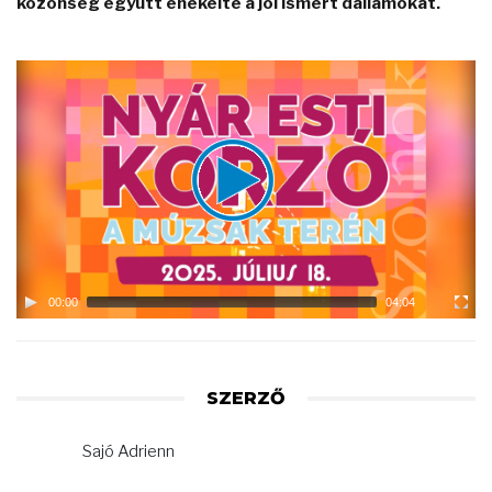
közönség együtt énekelte a jól ismert dallamokat.
Video
Player
00:00
04:04
SZERZŐ
Sajó Adrienn