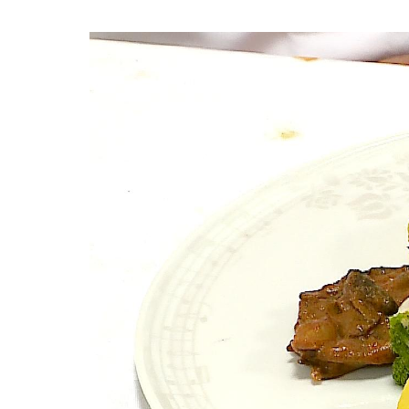
Video
Player