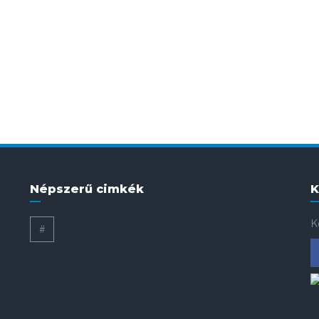
Népszerű cimkék
K
K
#