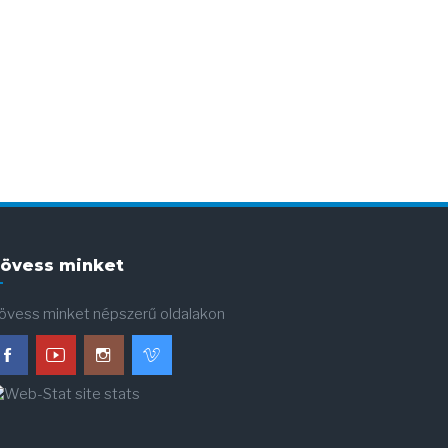
övess minket
övess minket népszerű oldalakon