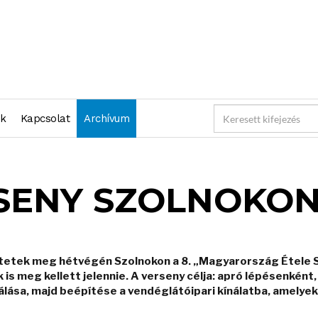
nk
Kapcsolat
Archívum
SENY SZOLNOKO
etek meg hétvégén Szolnokon a 8. „Magyarország Étele Sz
s meg kellett jelennie. A verseny célja: apró lépésenként, 
ása, majd beépítése a vendéglátóipari kínálatba, amelyekk