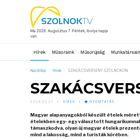
Ma 2026. Augusztus 7. Péntek, Ibolya napja
van.
Hírek
Műsoraink
Műsorújság
Munkatársai
Kezdőlap
Hírek
SZAKÁCSVERSENY SZOLNOKON
SZAKÁCSVER
2024.02.27
HÍREK
NYOMTATÁS
Magyar alapanyagokból készült ételek mérett
ételekben egy- egy választott hungarikumnak i
támaszkodva, olyan új magyar ételek prezentál
mind a lakosság, mind a turisták körében.