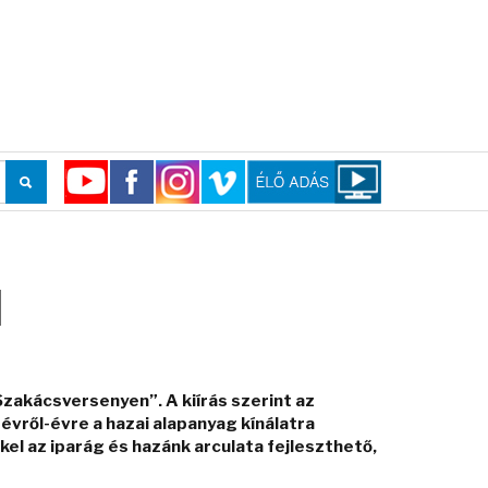
N
akácsversenyen”. A kiírás szerint az
évről-évre a hazai alapanyag kínálatra
el az iparág és hazánk arculata fejleszthető,