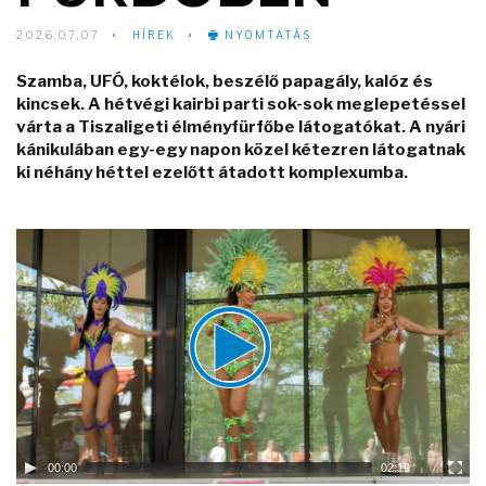
2026.07.07
HÍREK
NYOMTATÁS
Szamba, UFÓ, koktélok, beszélő papagály, kalóz és
kincsek. A hétvégi kairbi parti sok-sok meglepetéssel
várta a Tiszaligeti élményfürfőbe látogatókat. A nyári
kánikulában egy-egy napon közel kétezren látogatnak
ki néhány héttel ezelőtt átadott komplexumba.
Video
Player
00:00
02:19