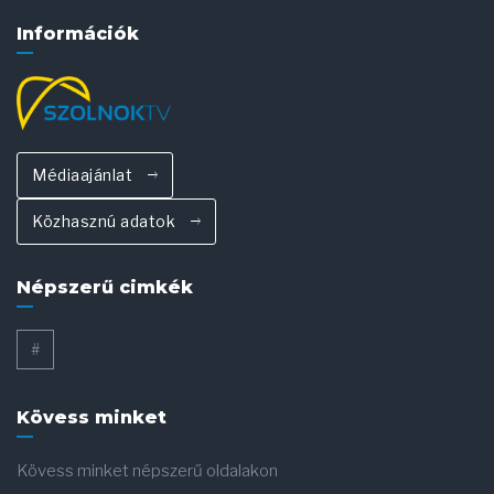
Információk
Médiaajánlat
Közhasznú adatok
Népszerű cimkék
#
Kövess minket
Kövess minket népszerű oldalakon