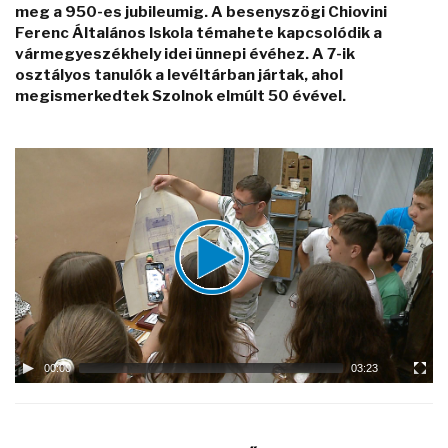
meg a 950-es jubileumig. A besenyszögi Chiovini
Ferenc Általános Iskola témahete kapcsolódik a
vármegyeszékhely idei ünnepi évéhez. A 7-ik
osztályos tanulók a levéltárban jártak, ahol
megismerkedtek Szolnok elmúlt 50 évével.
Video
Player
00:00
03:23