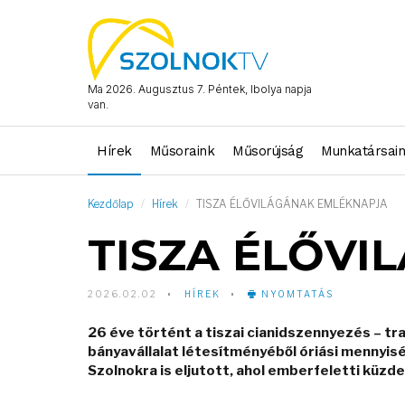
Ma 2026. Augusztus 7. Péntek, Ibolya napja
van.
Hírek
Műsoraink
Műsorújság
Munkatársai
Kezdőlap
Hírek
TISZA ÉLŐVILÁGÁNAK EMLÉKNAPJA
TISZA ÉLŐVI
2026.02.02
HÍREK
NYOMTATÁS
26 éve történt a tiszai cianidszennyezés – t
bányavállalat létesítményéből óriási mennyis
Szolnokra is eljutott, ahol emberfeletti küzd