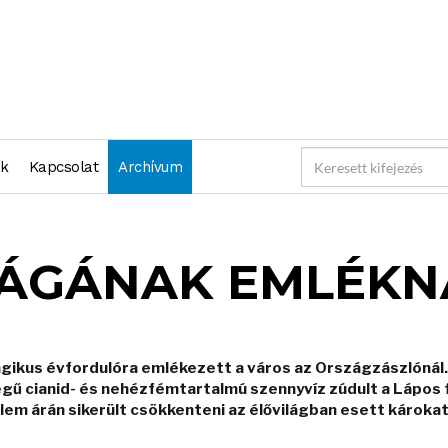
nk
Kapcsolat
Archívum
LÁGÁNAK EMLÉKN
ragikus évfordulóra emlékezett a város az Országzászlónál.
égű cianid- és nehézfémtartalmú szennyvíz zúdult a Lápos 
elem árán sikerült csökkenteni az élővilágban esett károkat