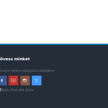
övess minket
övess minket népszerű oldalakon