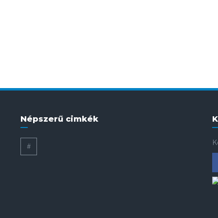
Népszerű cimkék
K
K
#