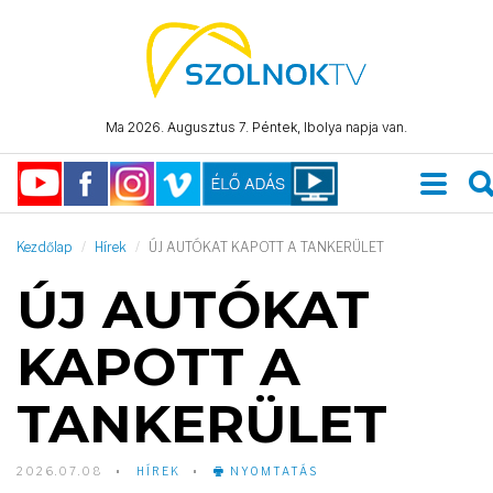
Ma 2026. Augusztus 7. Péntek, Ibolya napja van.
Kezdőlap
Hírek
ÚJ AUTÓKAT KAPOTT A TANKERÜLET
ÚJ AUTÓKAT
KAPOTT A
TANKERÜLET
2026.07.08
HÍREK
NYOMTATÁS