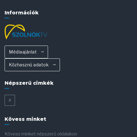
Információk
Médiaajánlat
Közhasznú adatok
Népszerű cimkék
#
Kövess minket
Kövess minket népszerű oldalakon