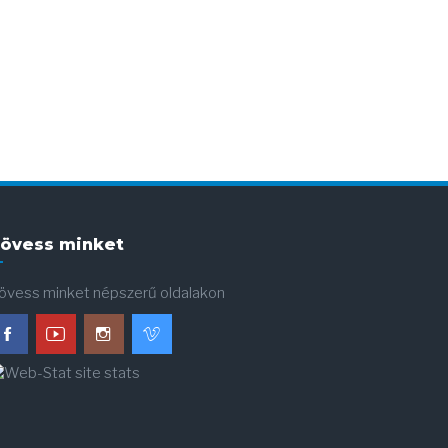
övess minket
övess minket népszerű oldalakon