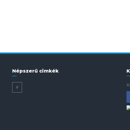
Népszerű cimkék
K
K
#