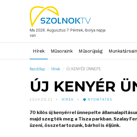
Ma 2026. Augusztus 7. Péntek, Ibolya napja
van.
Hírek
Műsoraink
Műsorújság
Munkatársai
Kezdőlap
Hírek
ÚJ KENYÉR ÜNNEPE
ÚJ KENYÉR Ü
2024.08.21
HÍREK
NYOMTATÁS
70 kilós új kenyérrel ünnepelte államalapítá
majd szegték meg a Tisza parkban. Szalay Fe
üzeni, összetartozunk, bárhol is éljünk.