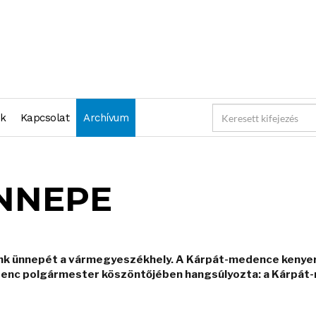
nk
Kapcsolat
Archívum
NNEPE
sunk ünnepét a vármegyeszékhely. A Kárpát-medence kenyer
renc polgármester köszöntőjében hangsúlyozta: a Kárpát-