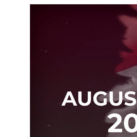
Video
Player