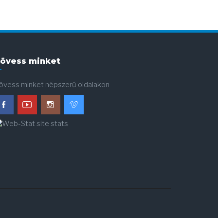
övess minket
övess minket népszerű oldalakon