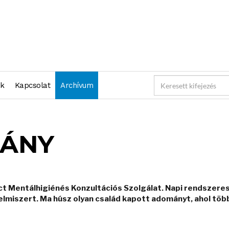
nk
Kapcsolat
Archívum
MÁNY
t Mentálhigiénés Konzultációs Szolgálat. Napi rendszere
lmiszert. Ma húsz olyan család kapott adományt, ahol töb