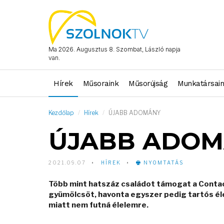
Ma 2026. Augusztus 8. Szombat, László napja
van.
Hírek
Műsoraink
Műsorújság
Munkatársai
Kezdőlap
Hírek
ÚJABB ADOMÁNY
ÚJABB ADO
2021.09.07
HÍREK
NYOMTATÁS
Több mint hatszáz családot támogat a Contac
gyümölcsöt, havonta egyszer pedig tartós éle
miatt nem futná élelemre.