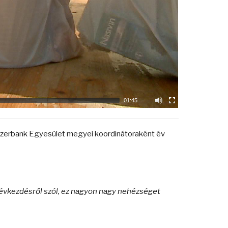
01:45
szerbank Egyesület megyei koordinátoraként év
évkezdésről szól, ez nagyon nagy nehézséget