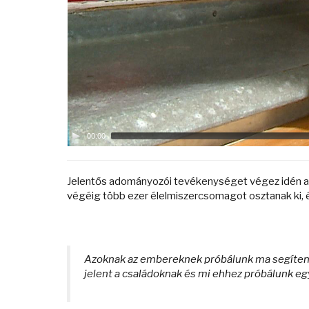
00:00
Jelentős adományozói tevékenységet végez idén a 
végéig több ezer élelmiszercsomagot osztanak ki, 
Azoknak az embereknek próbálunk ma segíteni,
jelent a családoknak és mi ehhez próbálunk egy