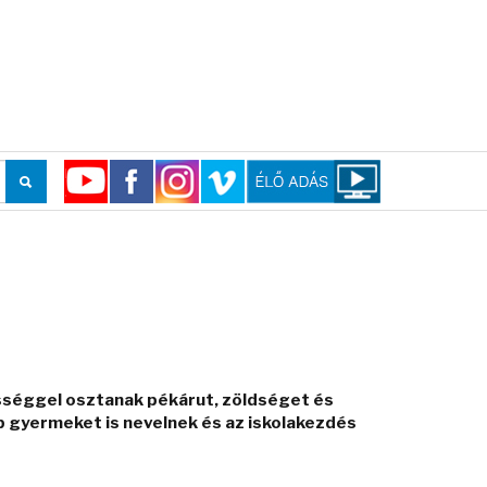
sséggel osztanak pékárut, zöldséget és
b gyermeket is nevelnek és az iskolakezdés