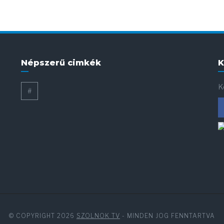
Népszerű cimkék
K
K
#
© COPYRIGHT 2026
SZOLNOK TV
- MINDEN JOG FENNTARTVA