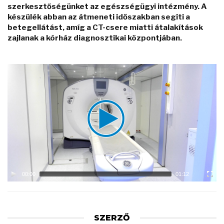
szerkesztőségünket az egészségügyi intézmény. A
készülék abban az átmeneti időszakban segíti a
betegellátást, amíg a CT-csere miatti átalakítások
zajlanak a kórház diagnosztikai központjában.
Video
Player
00:00
01:12
SZERZŐ