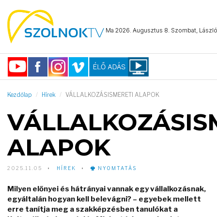
Ma 2026. Augusztus 8. Szombat, László 
Kezdőlap
Hírek
VÁLLALKOZÁSISMERETI ALAPOK
VÁLLALKOZÁSIS
ALAPOK
2025.11.05
HÍREK
NYOMTATÁS
Milyen előnyei és hátrányai vannak egy vállalkozásnak,
egyáltalán hogyan kell belevágni? – egyebek mellett
erre tanítja meg a szakképzésben tanulókat a