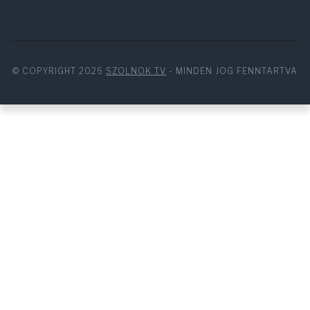
© COPYRIGHT 2026
SZOLNOK TV
- MINDEN JOG FENNTARTVA