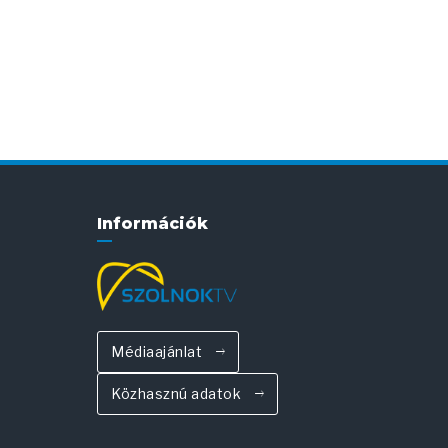
Információk
Médiaajánlat
Közhasznú adatok