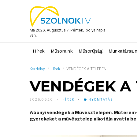
Ma 2026. Augusztus 7. Péntek, Ibolya napja
van.
Hírek
Műsoraink
Műsorújság
Munkatársai
Kezdőlap
Hírek
VENDÉGEK A TELEPEN
VENDÉGEK A
2026.06.10
HÍREK
NYOMTATÁS
Abonyi vendégek a Művésztelepen. Műterem- é
gyerekeket a művésztelep alkotója avatta be 