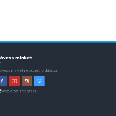
övess minket
övess minket népszerű oldalakon