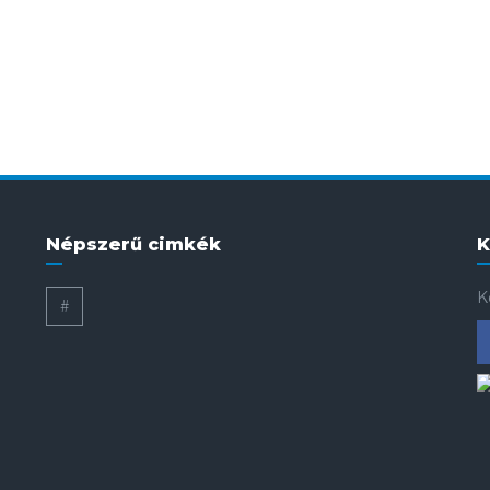
Népszerű cimkék
K
K
#