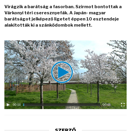
Virágzik a barátság a fasorban. Szirmot bontottak a
Várkonyi téri cseresznyefák. A Japán- magyar
barátságot jelképező ligetet éppen 10 esztendeje
alakították ki a szánkődombok mellett.
Video
Player
00:00
00:48
SZERZŐ