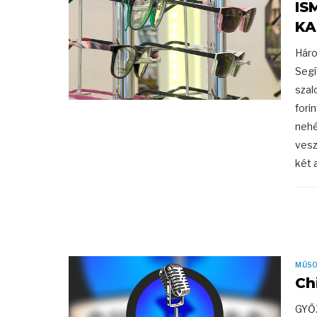
IS
KA
Háro
Segí
szal
fori
nehé
vesz
két 
MŰS
Ch
GYŐ