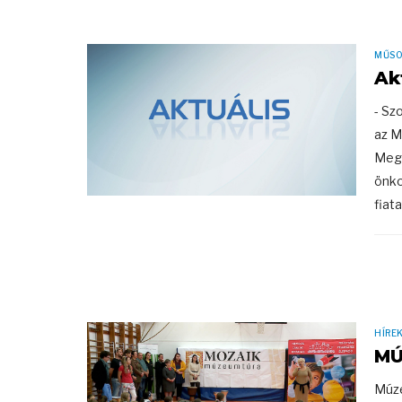
MŰS
Ak
- Sz
az M
Megy
önko
fiat
HÍRE
MÚ
Múze