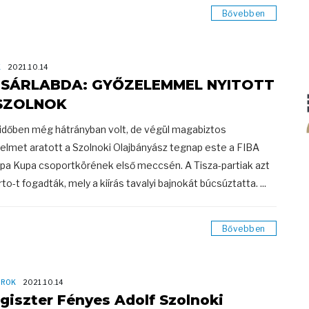
Bővebben
K
2021.10.14
SÁRLABDA: GYŐZELEMMEL NYITOTT
SZOLNOK
lidőben még hátrányban volt, de végül magabiztos
elmet aratott a Szolnoki Olajbányász tegnap este a FIBA
pa Kupa csoportkörének első meccsén. A Tisza-partiak azt
rto-t fogadták, mely a kiírás tavalyi bajnokát búcsúztatta. ...
Bővebben
OROK
2021.10.14
giszter Fényes Adolf Szolnoki