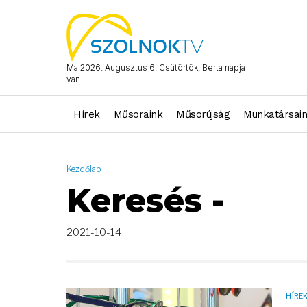
AND ( start_date >= "2021-10-14 00:00:00" AND start_date <= "2
Ma 2026. Augusztus 6. Csütörtök, Berta napja
van.
Hírek
Műsoraink
Műsorújság
Munkatársai
Kezdőlap
Keresés -
2021-10-14
HÍRE