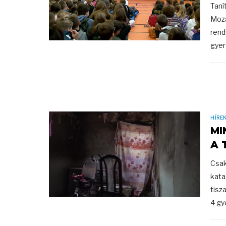
Taní
Moza
rend
gyer
HÍRE
MI
A 
Csak
kata
tisz
4 gy