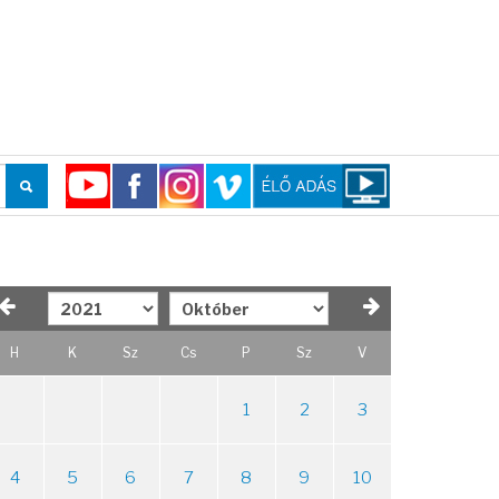
H
K
Sz
Cs
P
Sz
V
1
2
3
4
5
6
7
8
9
10