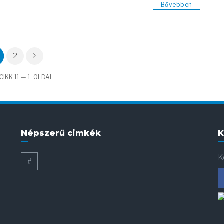
Bővebben
2
IKK 11 — 1. OLDAL
Népszerű cimkék
K
K
#