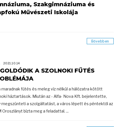
mnáziuma, Szakgimnáziuma és
apfokú Művészeti Iskolája
Bővebben
K
2021.10.14
GOLDÓDIK A SZOLNOKI FŰTÉS
OBLÉMÁJA
maradnak fűtés és meleg víz nélkül a hálózatra kötött
noki háztartások. Miután az - Alfa- Nova Kft. bejelentette,
 megszünteti a szolgáltatást, a város lépett és péntektől az
Oroszlányt bízta meg a feladattal. ...