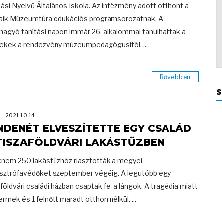
tási Nyelvű Általános Iskola. Az intézmény adott otthont a
ik Múzeumtúra edukációs programsorozatnak. A
hagyó tanítási napon immár 26. alkalommal tanulhattak a
ekek a rendezvény múzeumpedagógusitól. ...
Bővebben
S
K
2021.10.14
NDENÉT ELVESZÍTETTE EGY CSALÁD
TISZAFÖLDVÁRI LAKÁSTŰZBEN
nem 250 lakástűzhöz riasztották a megyei
sztrófavédőket szeptember végéig. A legutóbb egy
aföldvári családi házban csaptak fel a lángok. A tragédia miatt
ermek és 1 felnőtt maradt otthon nélkül. ...