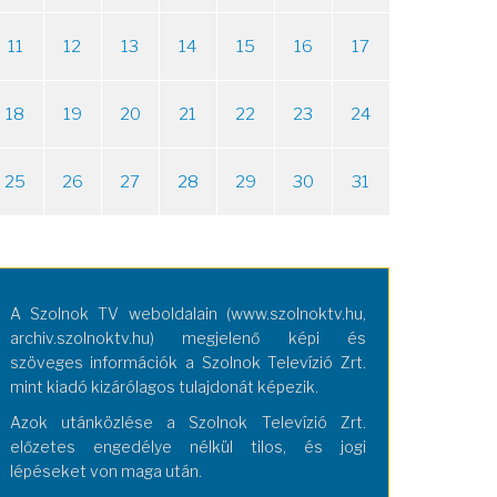
11
12
13
14
15
16
17
18
19
20
21
22
23
24
25
26
27
28
29
30
31
A Szolnok TV weboldalain (www.szolnoktv.hu,
archiv.szolnoktv.hu) megjelenő képi és
szöveges információk a Szolnok Televízió Zrt.
mint kiadó kizárólagos tulajdonát képezik.
Azok utánközlése a Szolnok Televízió Zrt.
előzetes engedélye nélkül tilos, és jogi
lépéseket von maga után.