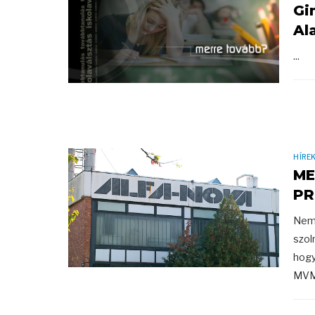
Gi
Al
...
HÍRE
ME
PR
Nem 
szol
hogy
MVM 