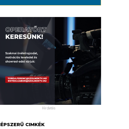
Hirdetés
ÉPSZERŰ CIMKÉK