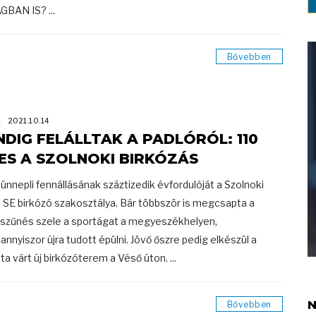
GBAN IS? ...
Bővebben
K
2021.10.14
NDIG FELÁLLTAK A PADLÓRÓL: 110
ES A SZOLNOKI BIRKÓZÁS
 ünnepli fennállásának száztizedik évfordulóját a Szolnoki
SE birkózó szakosztálya. Bár többször is megcsapta a
zűnés szele a sportágat a megyeszékhelyen,
annyiszor újra tudott épülni. Jövő őszre pedig elkészül a
ta várt új birkózóterem a Véső úton. ...
N
Bővebben