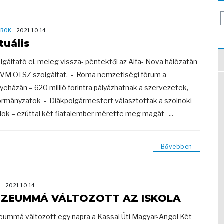
OROK
2021.10.14
tuális
olgáltató el, meleg vissza- péntektől az Alfa- Nova hálózatán
VM OTSZ szolgáltat. - Roma nemzetiségi fórum a
eházán – 620 millió forintra pályázhatnak a szervezetek,
rmányzatok - Diákpolgármestert választottak a szolnoki
alok – ezúttal két fiatalember mérette meg magát ...
Bővebben
K
2021.10.14
ZEUMMÁ VÁLTOZOTT AZ ISKOLA
ummá változott egy napra a Kassai Úti Magyar-Angol Két