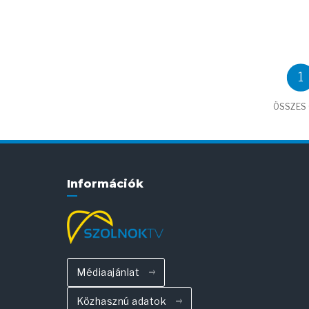
1
ÖSSZES C
Információk
Médiaajánlat
Közhasznú adatok