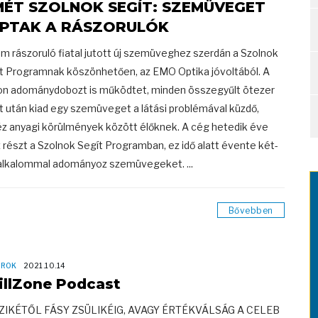
MÉT SZOLNOK SEGÍT: SZEMÜVEGET
PTAK A RÁSZORULÓK
m rászoruló fiatal jutott új szemüveghez szerdán a Szolnok
t Programnak köszönhetően, az EMO Optika jóvoltából. A
on adománydobozt is működtet, minden összegyűlt ötezer
nt után kiad egy szemüveget a látási problémával küzdő,
z anyagi körülmények között élőknek. A cég hetedik éve
 részt a Szolnok Segít Programban, ez idő alatt évente két-
alkalommal adományoz szemüvegeket. ...
Bővebben
OROK
2021.10.14
illZone Podcast
ZIKÉTŐL FÁSY ZSÜLIKÉIG, AVAGY ÉRTÉKVÁLSÁG A CELEB