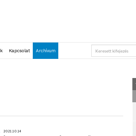
021-10-14 23:59:59" )
nk
Kapcsolat
Archívum
K
2021.10.14