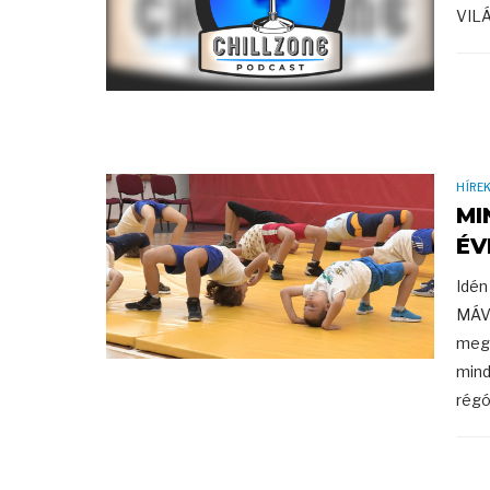
VILÁ
HÍRE
MI
ÉV
Idén
MÁV 
megs
mind
régó