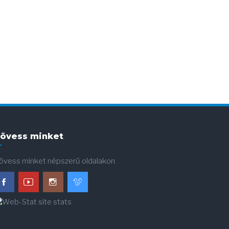
övess minket
övess minket népszerű oldalakon