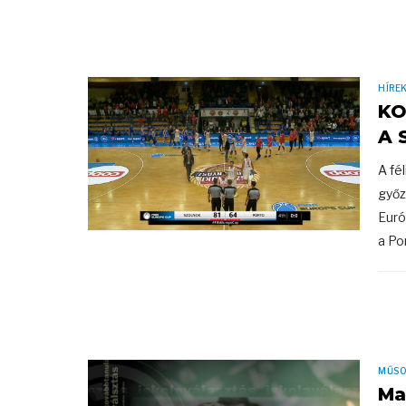
HÍRE
KO
A 
A fé
győz
Euró
a Po
MŰS
Ma