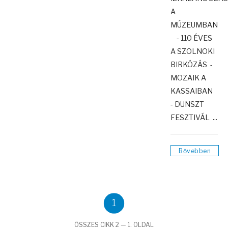
A
MÚZEUMBAN
- 110 ÉVES
A SZOLNOKI
BIRKÓZÁS -
MOZAIK A
KASSAIBAN
- DUNSZT
FESZTIVÁL ...
Bővebben
1
ÖSSZES CIKK 2 — 1. OLDAL