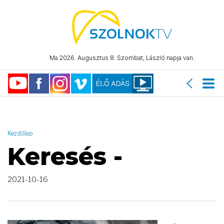
AND ( start_date >= "2021-10-16 00:00:00" AND start_date <=
"2021-10-16 23:59:59" )
Ma 2026. Augusztus 8. Szombat, László napja van.
Kezdőlap
Keresés -
2021-10-16