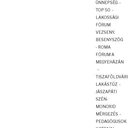
ÜNNEPSÉG -
TOP 50 -
LAKOSSÁGI
FÓRUM
VEZSENY,
BESENYSZÖG
- ROMA
FÓRUM A
MEGYEHÁZÁN
-
TISZAFÖLDVÁRI
LAKÁSTŰZ -
JÁSZAPÁTI
SZÉN-
MONOXID
MÉRGEZÉS -
PEDAGÓGUSOK