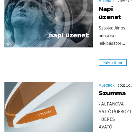
MŰSOROK
2021.10.
Napi
üzenet
Sztojka János
pünkösdi
lelkipásztor ...
Bővebben
MŰSOROK
2021.10.
Szumma
- ALFANOVA
SAJTÓTÁJÉKOZ
- BÉRES
AVATÓ