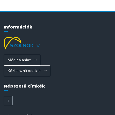
Információk
Médiaajánlat
Közhasznú adatok
Népszerű cimkék
#