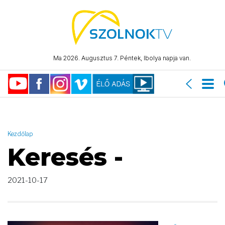
AND ( start_date >= "2021-10-17 00:00:00" AND start_date <=
"2021-10-17 23:59:59" )
Ma 2026. Augusztus 7. Péntek, Ibolya napja van.
Kezdőlap
Keresés -
2021-10-17