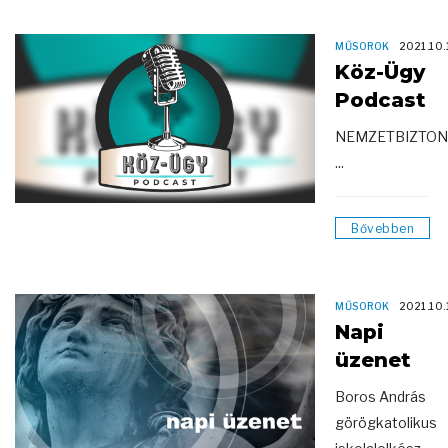
MŰSOROK
2021.10.
Köz-Ügy
Podcast
NEMZETBIZTON
...
Bővebben
MŰSOROK
2021.10.
Napi
üzenet
Boros András
görögkatolikus