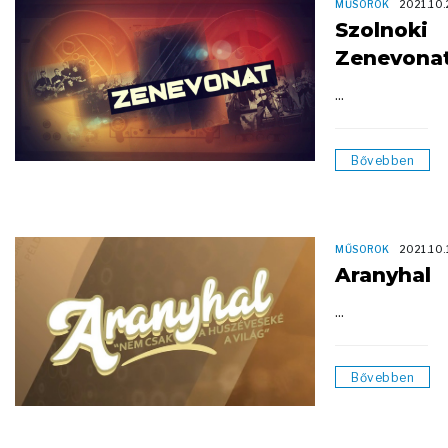
MŰSOROK
2021.10.
Szolnoki
Zenevona
...
Bővebben
MŰSOROK
2021.10.
Aranyhal
...
Bővebben