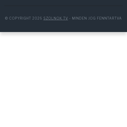
© COPYRIGHT 2026
SZOLNOK TV
- MINDEN JOG FENNTARTVA