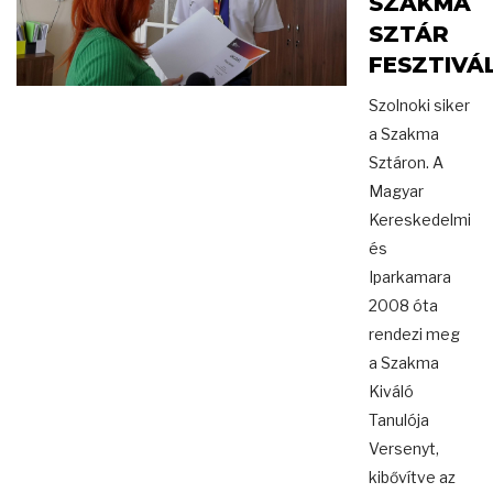
SZAKMA
SZTÁR
FESZTIVÁ
Szolnoki siker
a Szakma
Sztáron. A
Magyar
Kereskedelmi
és
Iparkamara
2008 óta
rendezi meg
a Szakma
Kiváló
Tanulója
Versenyt,
kibővítve az