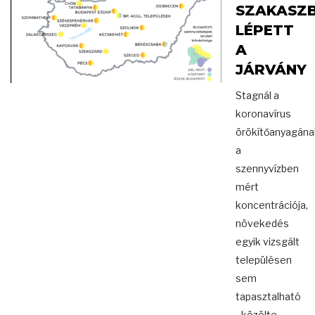
SZAKASZ
LÉPETT
A
JÁRVÁNY
Stagnál a
koronavírus
örökítőanyagána
a
szennyvízben
mért
koncentrációja,
növekedés
egyik vizsgált
településen
sem
tapasztalható
- közölte