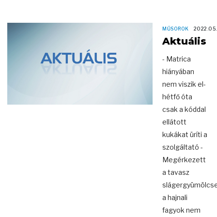
MŰSOROK
2022.05
Aktuális
- Matrica
hiányában
nem viszik el-
hétfő óta
csak a kóddal
ellátott
kukákat üríti a
szolgáltató -
Megérkezett
a tavasz
slágergyümölcs
a hajnali
fagyok nem