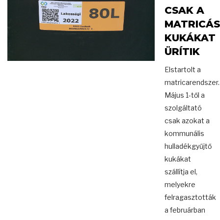
CSAK A
MATRICÁS
KUKÁKAT
ÜRÍTIK
Elstartolt a
matricarendszer.
Május 1-től a
szolgáltató
csak azokat a
kommunális
hulladékgyűjtő
kukákat
szállítja el,
melyekre
felragasztották
a februárban