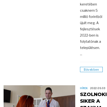
keretében
csaknem 5
millió forintból
újult meg. A
fejlesztések
2022-ben is
folytatónak a
településen.
...
Bővebben
HÍREK
2022.05.03
SZOLNOKI
SIKER A