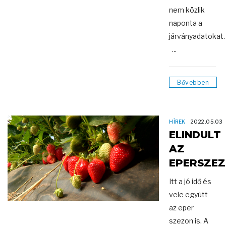
nem közlik
naponta a
járványadatokat
...
Bővebben
HÍREK
2022.05.03
ELINDULT
AZ
EPERSZE
Itt a jó idő és
vele együtt
az eper
szezon is. A