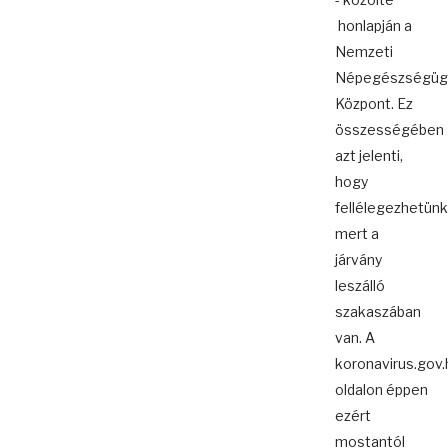
honlapján a
Nemzeti
Népegészségüg
Központ. Ez
összességében
azt jelenti,
hogy
fellélegezhetünk
mert a
járvány
leszálló
szakaszában
van. A
koronavirus.gov.
oldalon éppen
ezért
mostantól