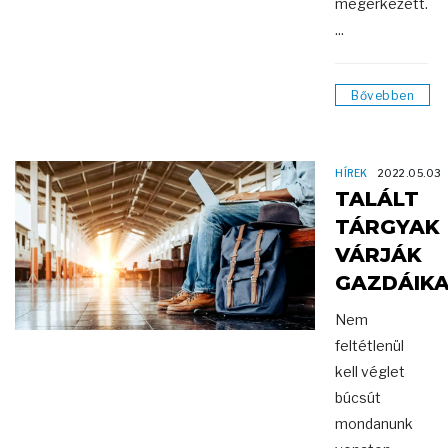
megérkezett.
...
Bővebben
HÍREK
2022.05.03
TALÁLT
TÁRGYAK
VÁRJÁK
GAZDÁIK
Nem
feltétlenül
kell véglet
búcsút
mondanunk