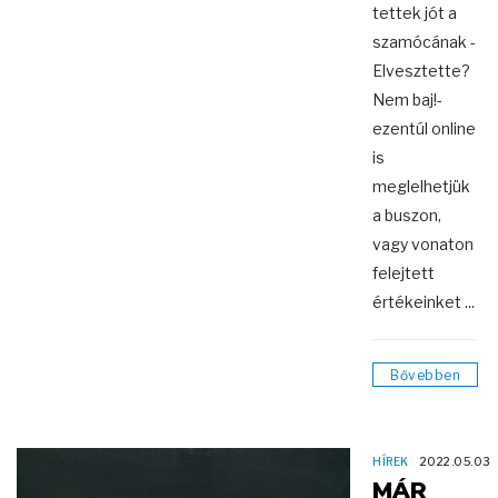
tettek jót a
szamócának -
Elvesztette?
Nem baj!-
ezentúl online
is
meglelhetjük
a buszon,
vagy vonaton
felejtett
értékeinket ...
Bővebben
HÍREK
2022.05.03
MÁR