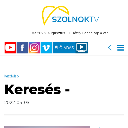
AND ( start_date >= "2022-05-03 00:00:00" AND start_date <=
"2022-05-03 23:59:59" )
Ma 2026. Augusztus 10. Hétfő, Lörinc napja van.
Kezdőlap
Keresés -
2022-05-03