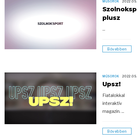
MŰSOROK
2022.05
Szolnoksp
plusz
...
Bővebben
MŰSOROK
2022.05
Upsz!
Fiatalokkal
interaktív
magazin. ...
Bővebben