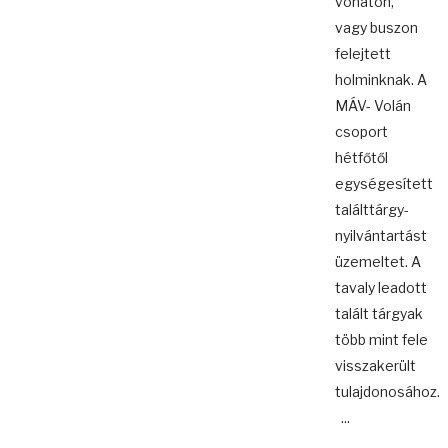
vonaton,
vagy buszon
felejtett
holminknak. A
MÁV- Volán
csoport
hétfőtől
egységesített
találttárgy-
nyilvántartást
üzemeltet. A
tavaly leadott
talált tárgyak
több mint fele
visszakerült
tulajdonosához.
...