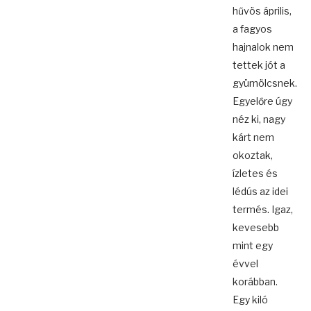
hűvös április,
a fagyos
hajnalok nem
tettek jót a
gyümölcsnek.
Egyelőre úgy
néz ki, nagy
kárt nem
okoztak,
ízletes és
lédús az idei
termés. Igaz,
kevesebb
mint egy
évvel
korábban.
Egy kiló