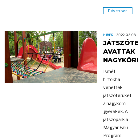
Bővebben
HÍREK
2022.05.03
JÁTSZÓT
AVATTAK
NAGYKÖR
Ismét
birtokba
vehették
játszóterüket
a nagykörűi
gyerekek. A
játszópark a
Magyar Falu
Program