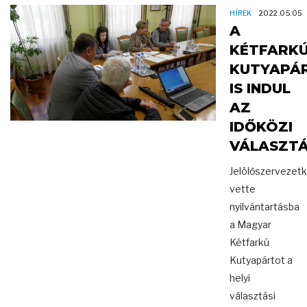
HÍREK
2022.05.05
A
KÉTFARK
KUTYAPÁ
IS INDUL
AZ
IDŐKÖZI
VÁLASZT
Jelölőszervezet
vette
nyilvántartásba
a Magyar
Kétfarkú
Kutyapártot a
helyi
választási