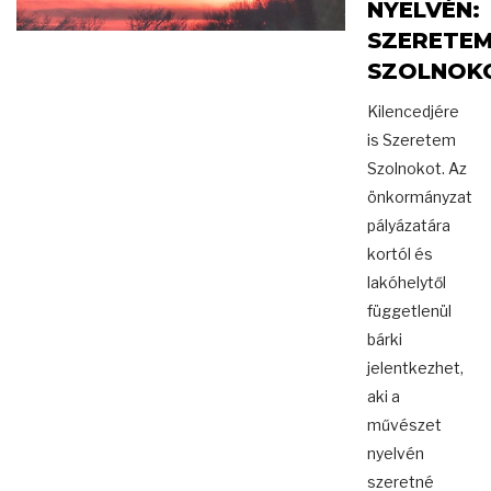
NYELVÉN:
SZERETE
SZOLNOK
Kilencedjére
is Szeretem
Szolnokot. Az
önkormányzat
pályázatára
kortól és
lakóhelytől
függetlenül
bárki
jelentkezhet,
aki a
művészet
nyelvén
szeretné