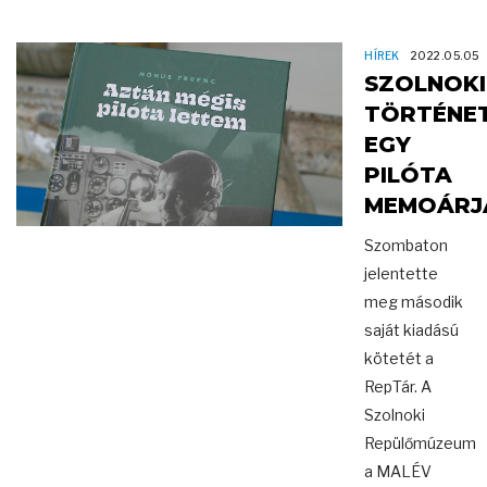
HÍREK
2022.05.05
SZOLNOKI
TÖRTÉNE
EGY
PILÓTA
MEMOÁRJ
Szombaton
jelentette
meg második
saját kiadású
kötetét a
RepTár. A
Szolnoki
Repülőmúzeum
a MALÉV