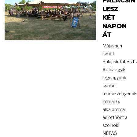
PALACSIN
LESZ
KÉT
NAPON
ÁT
Májusban
ismét
Palacsintafesztiv
Az év egyik
legnagyobb
családi
rendezvényének
immár 6.
alkalommal
ad otthont a
szolnoki
NEFAG