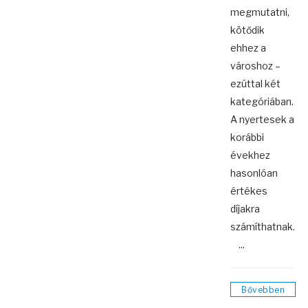
megmutatni,
kötődik
ehhez a
városhoz –
ezúttal két
kategóriában.
A nyertesek a
korábbi
évekhez
hasonlóan
értékes
díjakra
számíthatnak.
...
Bővebben