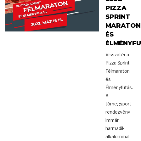
PIZZA
SPRINT
MARATON
ÉS
ÉLMÉNYF
Visszatér a
Pizza Sprint
Félmaraton
és
Élményfutás.
A
tömegsport
rendezvény
immár
harmadik
alkalommal