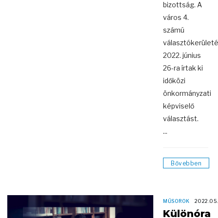
bizottság. A
város 4.
számú
választókerület
2022. június
26-ra írtak ki
időközi
önkormányzati
képviselő
választást.
...
Bővebben
MŰSOROK
2022.05
Különóra