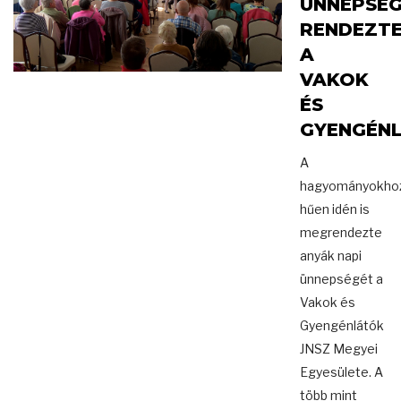
ÜNNEPSÉ
RENDEZT
A
VAKOK
ÉS
GYENGÉN
A
hagyományokho
hűen idén is
megrendezte
anyák napi
ünnepségét a
Vakok és
Gyengénlátók
JNSZ Megyei
Egyesülete. A
több mint