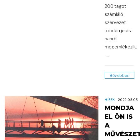
200 tagot
számláló
szervezet
minden jeles
napról
megemlékezik.
...
Bővebben
HÍREK
2022.05.05
MONDJA
EL ÖN IS
A
MŰVÉSZE