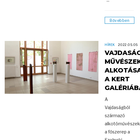
Bővebben
HÍREK
2022.05.05
VAJDASÁG
MŰVÉSZE
ALKOTÁSA
A KERT
GALÉRIÁB
A
Vajdaságból
származó
alkotóművésze
a főszerep a
Szolnoki