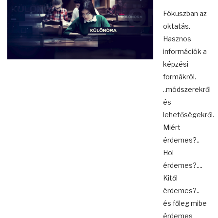
Fókuszban az
oktatás.
Hasznos
információk a
képzési
formákról.
..módszerekről
és
lehetőségekről.
Miért
érdemes?..
Hol
érdemes?....
Kitől
érdemes?..
és főleg mibe
érdemes