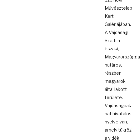
Művésztelep
Kert
Galériájában.
A Vajdaság
Szerbia
északi,
Magyarországga
határos,
részben
magyarok
által lakott
területe.
Vajdaságnak
hat hivatalos
nyelve van,
amely tükrözi
a vidék