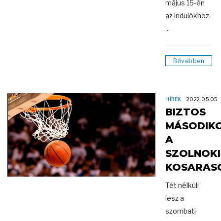
május 15-én
az indulókhoz.
...
Bővebben
HÍREK
2022.05.05
BIZTOS
MÁSODIK
A
SZOLNOKI
KOSARAS
Tét nélküli
lesz a
szombati