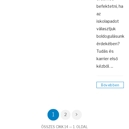
befektetni, ha
az
iskolapadot
választjuk
boldogulásunk
érdekében?
Tudás és
karrier első
kézből. ...
Bővebben
1
2
ÖSSZES CIKK 14 — 1. OLDAL