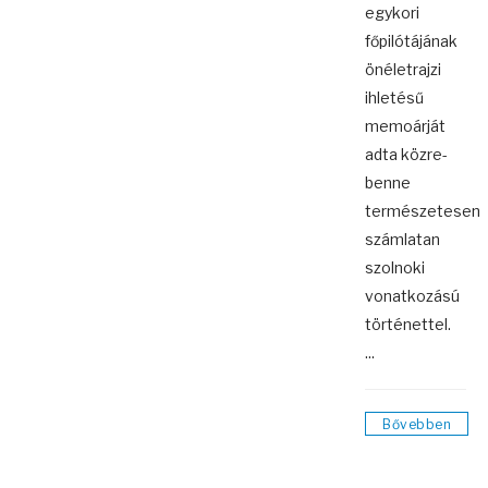
egykori
főpilótájának
önéletrajzi
ihletésű
memoárját
adta közre-
benne
természetesen
számlatan
szolnoki
vonatkozású
történettel.
...
Bővebben