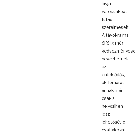
hívja
városunkba a
futás
szerelmeseit.
A távokra ma
éjfélig még
kedvezményese
nevezhetnek
az
érdeklődők,
aki lemarad
annak már
csak a
helyszínen
lesz
lehetősége
csatlakozni