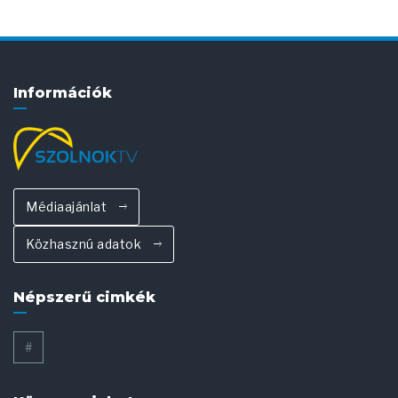
Információk
Médiaajánlat
Közhasznú adatok
Népszerű cimkék
#