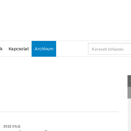
2022-05-11 23:59:59" )
nk
Kapcsolat
Archívum
K
2022.05.11