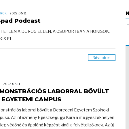
N
OROK
2022.05.11
spad Podcast
TETLEN A DOROG ELLEN, A CSOPORTBAN A HOKISOK,
IS F1 ...
Bővebben
K
2022.05.11
MONSTRÁCIÓS LABORRAL BŐVÜLT
 EGYETEMI CAMPUS
nstrációs laborral bővült a Debreceni Egyetem Szolnoki
usa. Az intézmény Egészségügyi Kara a megyeszékhelyen
nleg védőnő és ápolónő képzést kínál a felvételizőknek. Az új