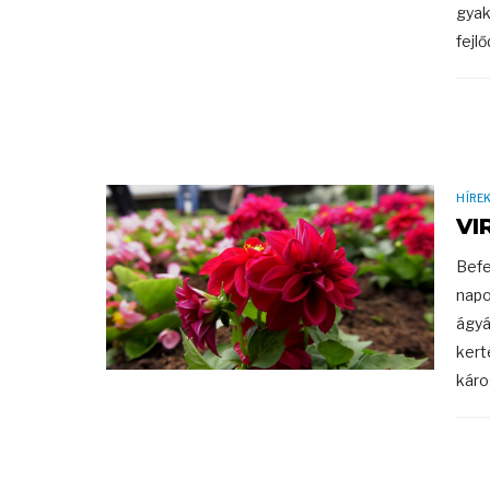
gyak
fejlő
HÍRE
VI
Befe
napo
ágyá
kert
káro