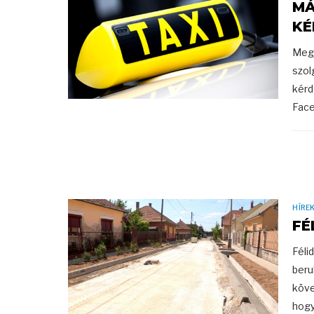
MÁ
KÉ
Megj
szol
kérd
Face
HÍRE
FÉ
Féli
beru
köve
hogy