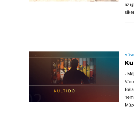
az í
siker
MŰS
Ku
- Má
Váro
Béla
nem 
Múze