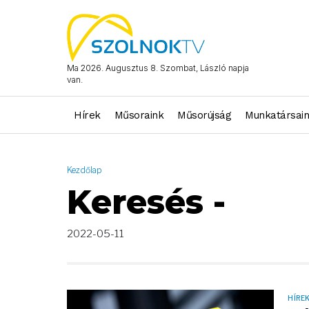
AND ( start_date >= "2022-05-11 00:00:00" AND start_date <= "
Ma 2026. Augusztus 8. Szombat, László napja
van.
Hírek
Műsoraink
Műsorújság
Munkatársai
Kezdőlap
Keresés -
2022-05-11
HÍRE