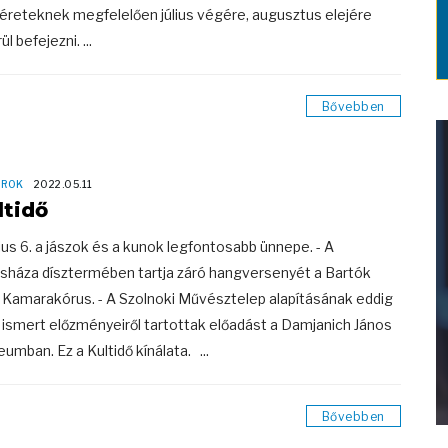
géreteknek megfelelően július végére, augusztus elejére
ül befejezni. ...
Bővebben
OROK
2022.05.11
ltidő
jus 6. a jászok és a kunok legfontosabb ünnepe. - A
sháza dísztermében tartja záró hangversenyét a Bartók
 Kamarakórus. - A Szolnoki Művésztelep alapításának eddig
ismert előzményeiről tartottak előadást a Damjanich János
umban. Ez a Kultidő kínálata. ...
Bővebben