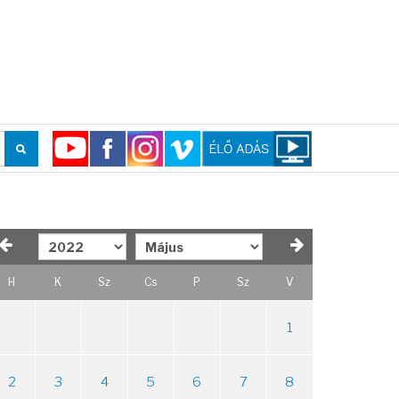
H
K
Sz
Cs
P
Sz
V
1
2
3
4
5
6
7
8