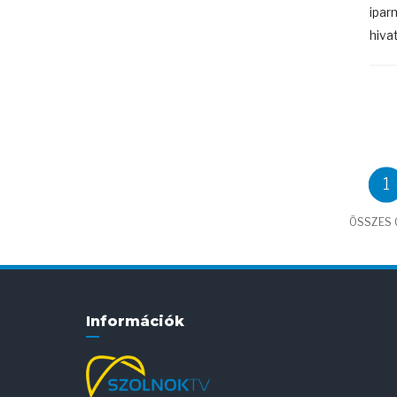
ipar
hivat
1
ÖSSZES C
Információk