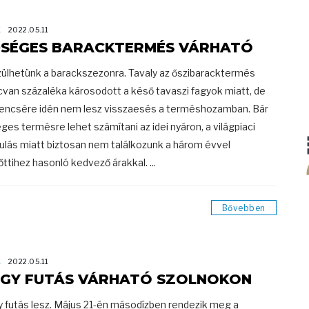
K
2022.05.11
SÉGES BARACKTERMÉS VÁRHATÓ
ülhetünk a barackszezonra. Tavaly az őszibaracktermés
cvan százaléka károsodott a késő tavaszi fagyok miatt, de
encsére idén nem lesz visszaesés a terméshozamban. Bár
ges termésre lehet számítani az idei nyáron, a világpiaci
ulás miatt biztosan nem találkozunk a három évvel
őttihez hasonló kedvező árakkal. ...
Bővebben
K
2022.05.11
GY FUTÁS VÁRHATÓ SZOLNOKON
 futás lesz. Május 21-én másodízben rendezik meg a