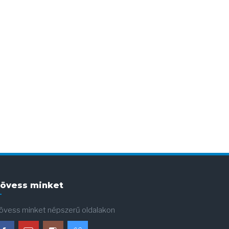
övess minket
övess minket népszerű oldalakon