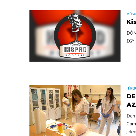
MŰS
Ki
DÖN
EGY K
HÍRE
DE
AZ
Demo
Camp
jele