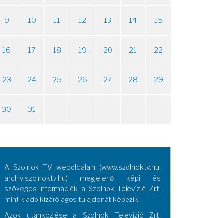
9
10
11
12
13
14
15
16
17
18
19
20
21
22
23
24
25
26
27
28
29
30
31
A Szolnok TV weboldalain (www.szolnoktv.hu,
archiv.szolnoktv.hu) megjelenő képi és
szöveges információk a Szolnok Televízió Zrt.
mint kiadó kizárólagos tulajdonát képezik.
Azok utánközlése a Szolnok Televízió Zrt.