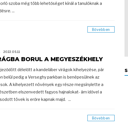
orló szoba még több lehetőséget kínál a tanulóknak a
désre. ...
Bővebben
K
2022.05.11
RÁGBA BORUL A MEGYESZÉKHELY
jeződött délelőtt a kandeláber virágok kihelyezése, pár
S
n belül pedig a Verseghy parkban is benépesülnek az
sok. A kihelyezett növények egy része megsínylette a
észetben elszenvedett fagyos hajnalokat- ám idővel a
sodott tövek is erőre kapnak majd. ...
Bővebben