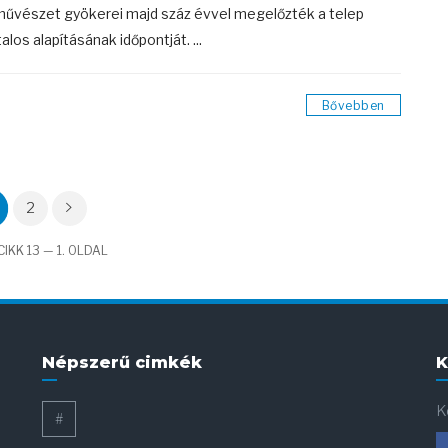
művészet gyökerei majd száz évvel megelőzték a telep
alos alapításának időpontját. ...
Bővebben
2
IKK 13 — 1. OLDAL
Népszerű cimkék
K
K
#