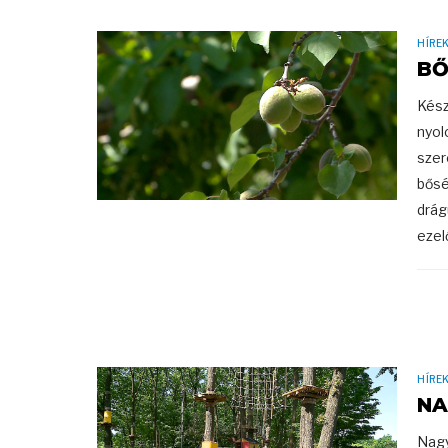
HÍRE
BŐ
Kész
nyol
szer
bősé
drág
ezel
HÍRE
NA
Nagy