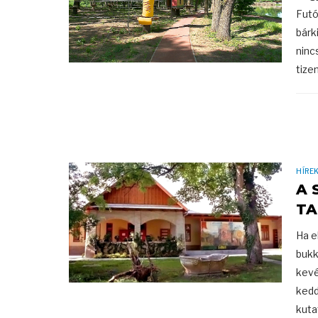
Futó
bárk
ninc
tize
HÍRE
A 
TA
Ha e
bukk
kevé
kedd
kuta