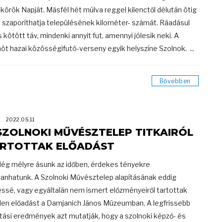
körök Napját. Másfél hét múlva reggel kilenctől délután ötig
i szaporíthatja településének kilométer- számát. Ráadásul
s kötött táv, mindenki annyit fut, amennyi jólesik neki. A
nöt hazai közösségifutó-verseny egyik helyszíne Szolnok. ...
Bővebben
K
2022.05.11
SZOLNOKI MŰVÉSZTELEP TITKAIRÓL
RTOTTAK ELŐADÁST
lég mélyre ásunk az időben, érdekes tényekre
anhatunk. A Szolnoki Művésztelep alapításának eddig
ssé, vagy egyáltalán nem ismert előzményeiről tartottak
en előadást a Damjanich János Múzeumban. A legfrissebb
tási eredmények azt mutatják, hogy a szolnoki képző- és