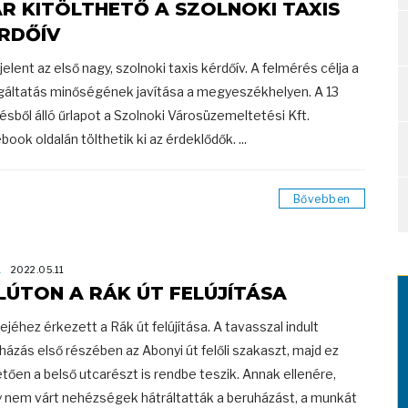
R KITÖLTHETŐ A SZOLNOKI TAXIS
RDŐÍV
elent az első nagy, szolnoki taxis kérdőív. A felmérés célja a
gáltatás minőségének javítása a megyeszékhelyen. A 13
ésből álló űrlapot a Szolnoki Városüzemeltetési Kft.
book oldalán tölthetik ki az érdeklődők. ...
Bővebben
K
2022.05.11
LÚTON A RÁK ÚT FELÚJÍTÁSA
dejéhez érkezett a Rák út felújítása. A tavasszal indult
házás első részében az Abonyi út felőli szakaszt, majd ez
tően a belső utcarészt is rendbe teszik. Annak ellenére,
 nem várt nehézségek hátráltatták a beruházást, a munkát