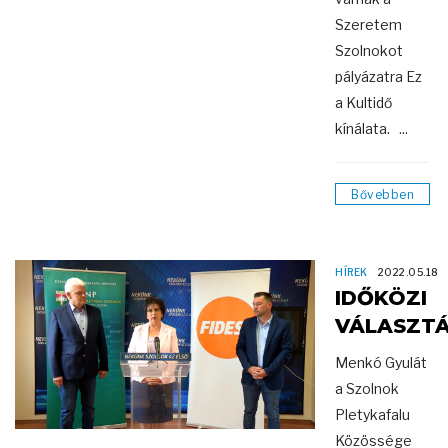
Szeretem
Szolnokot
pályázatra Ez
a Kultidő
kínálata. ...
Bővebben
HÍREK
2022.05.18
IDŐKÖZI
VÁLASZT
Menkó Gyulát
a Szolnok
Pletykafalu
Közössége