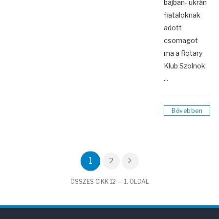
bajban- ukrán
fiataloknak
adott
csomagot
ma a Rotary
Klub Szolnok
...
Bővebben
1
2
ÖSSZES CIKK 12 — 1. OLDAL