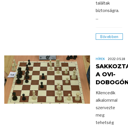
találtak
biztonságra.
...
Bővebben
HÍREK
2022.05.18
SAKKOZT
A OVI-
DOBOGÓ
Kilencedik
alkalommal
szervezte
meg
tehetség