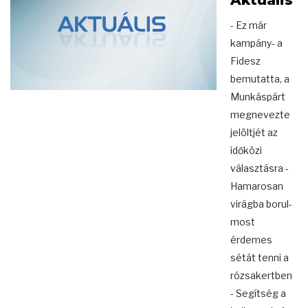
Aktuális
- Ez már
kampány- a
Fidesz
bemutatta, a
Munkáspárt
megnevezte
jelöltjét az
időközi
választásra -
Hamarosan
virágba borul-
most
érdemes
sétát tenni a
rózsakertben
- Segítség a