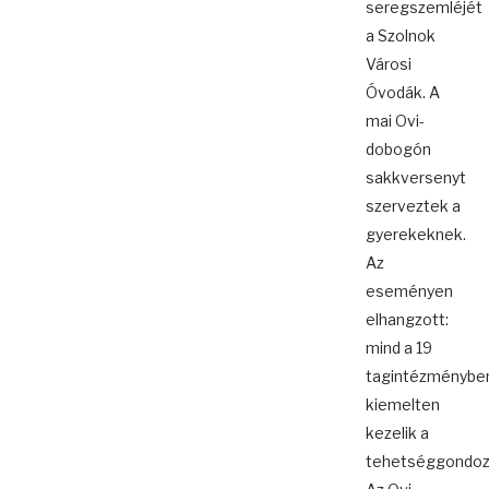
seregszemléjét
a Szolnok
Városi
Óvodák. A
mai Ovi-
dobogón
sakkversenyt
szerveztek a
gyerekeknek.
Az
eseményen
elhangzott:
mind a 19
tagintézménybe
kiemelten
kezelik a
tehetséggondoz