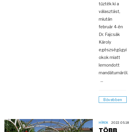
tűzték ki a
választást,
miután
február 4-én
Dr. Fajcsák
Károly
egészségügyi
okok miatt
lemondott
mandátumáról.
...
Bővebben
HÍREK
2022.05.18
TÖBB