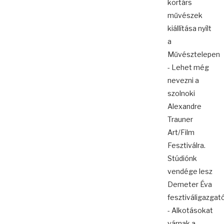
kortárs
művészek
kiállítása nyílt
a
Művésztelepen
- Lehet még
nevezni a
szolnoki
Alexandre
Trauner
Art/Film
Fesztiválra.
Stúdiónk
vendége lesz
Demeter Éva
fesztiváligazgat
- Alkotásokat
várnak a