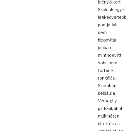
igénylő kert
Szolnok egyik
legkedveltebb
pontja. Mi
sem
bizonyítja
jobban,
minthogy itt
soha nem
történik
rongálás.
Szemben
például a
Verseghy
parkkal, ahol
múlt héten
ültették el a