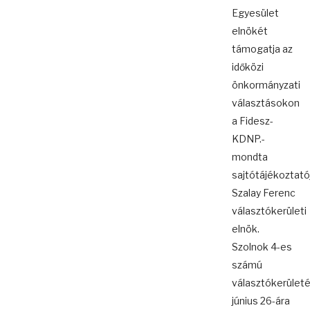
Egyesület
elnökét
támogatja az
időközi
önkormányzati
választásokon
a Fidesz-
KDNP.-
mondta
sajtótájékoztató
Szalay Ferenc
választókerületi
elnök.
Szolnok 4-es
számú
választókerület
június 26-ára