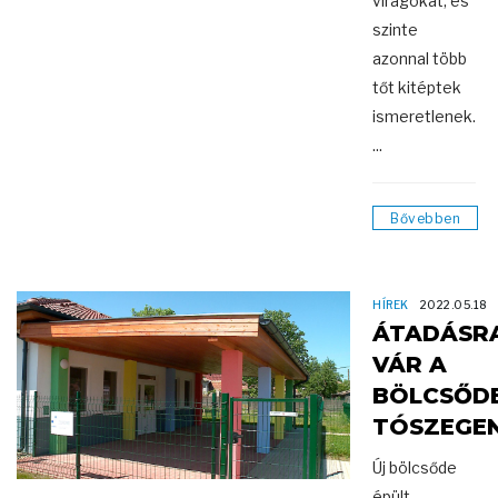
virágokat, és
szinte
azonnal több
tőt kitéptek
ismeretlenek.
...
Bővebben
HÍREK
2022.05.18
ÁTADÁSR
VÁR A
BÖLCSŐD
TÓSZEGE
Új bölcsőde
épült