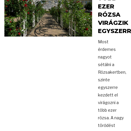
EZER
RÓZSA
VIRÁGZIK
EGYSZERR
Most
érdemes
nagyot
sétálni a
Rózsakertben,
szinte
egyszerre
kezdett el
virágozni a
több ezer
rózsa. A nagy
törődést