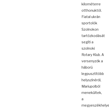
kilométerre
otthonuktól.
Fiatal ukrán
sportolók
Szolnokon
tartózkodását
segíti a
szolnoki
Rotary Klub. A
versenyzők a
háború
legpusztítóbb
helyszínéről,
Mariupolból
menekültek,
a
megyeszékhely