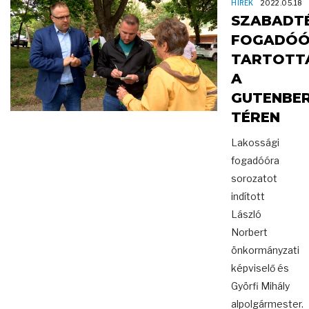
HÍREK
2022.05.18
SZABADTÉ
FOGADÓÓ
TARTOTT
A
GUTENBE
TÉREN
Lakossági
fogadóóra
sorozatot
indított
László
Norbert
önkormányzati
képviselő és
Györfi Mihály
alpolgármester.