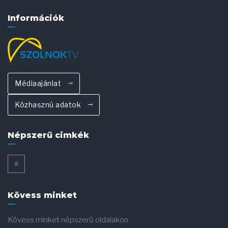
Információk
Médiaajánlat
Közhasznú adatok
Népszerű cimkék
#
Kövess minket
Kövess minket népszerű oldalakon