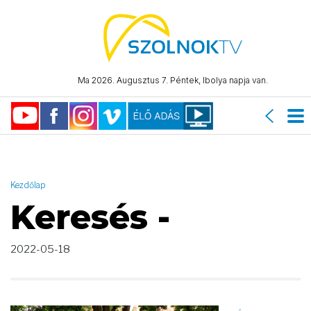
AND ( start_date >= "2022-05-18 00:00:00" AND start_date <=
"2022-05-18 23:59:59" )
Ma 2026. Augusztus 7. Péntek, Ibolya napja van.
Kezdőlap
Keresés -
2022-05-18