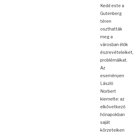
Kedd este a
Gutenberg
téren
oszthatták
meg a
városban élők
észrevételeiket,
problémáikat.
Az
eseményen
László
Norbert
kiemelte: az
elkövetkező
hónapokban
saját
körzeteiken