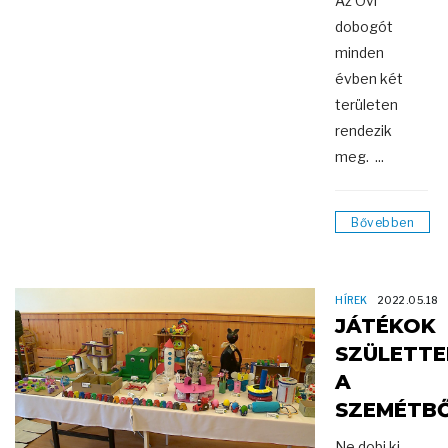
Az Ovi
dobogót
minden
évben két
területen
rendezik
meg. ...
Bővebben
HÍREK
2022.05.18
JÁTÉKOK
SZÜLETTE
A
SZEMÉTB
Ne dobj ki