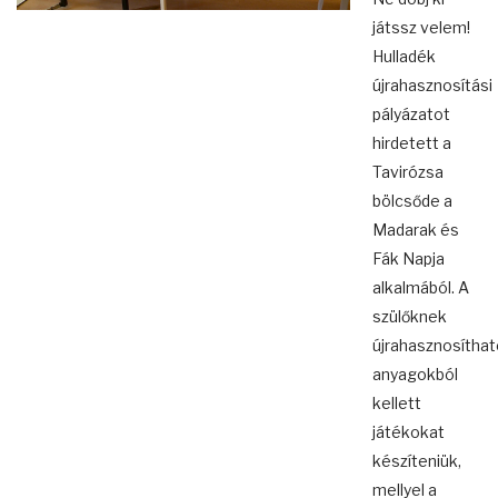
játssz velem!
Hulladék
újrahasznosítási
pályázatot
hirdetett a
Tavirózsa
bölcsőde a
Madarak és
Fák Napja
alkalmából. A
szülőknek
újrahasznosíthat
anyagokból
kellett
játékokat
készíteniük,
mellyel a