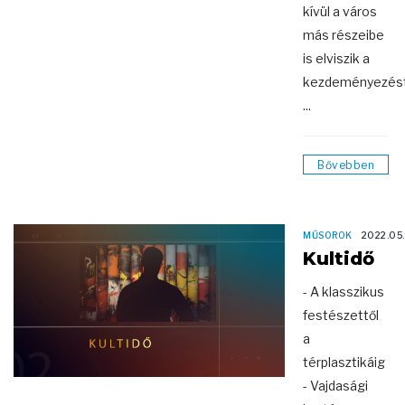
kívül a város
más részeibe
is elviszik a
kezdeményezést
...
Bővebben
MŰSOROK
2022.05.
Kultidő
- A klasszikus
festészettől
a
térplasztikáig
- Vajdasági