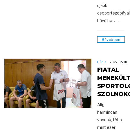
újabb
csoportszobával
bővülhet. ...
Bővebben
HÍREK
2022.05.18
FIATAL
MENEKÜL
SPORTOL
SZOLNOK
Alig
harmincan
vannak, több
mint ezer