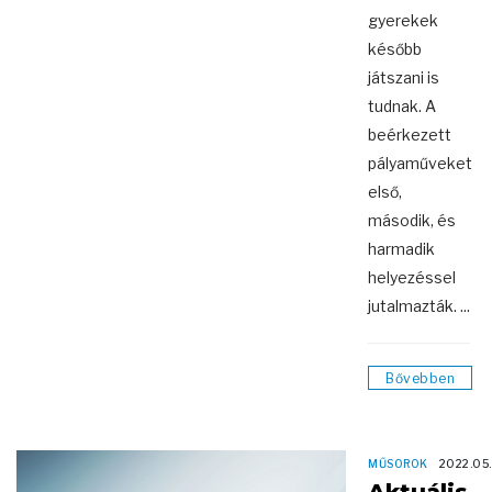
gyerekek
később
játszani is
tudnak. A
beérkezett
pályaműveket
első,
második, és
harmadik
helyezéssel
jutalmazták. ...
Bővebben
MŰSOROK
2022.05.