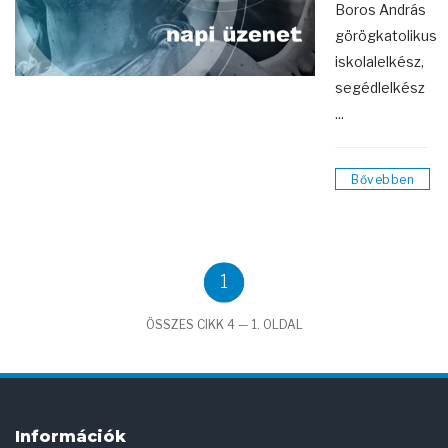
Boros András
görögkatolikus
iskolalelkész,
segédlelkész
...
Bővebben
1
ÖSSZES CIKK 4 — 1. OLDAL
Információk