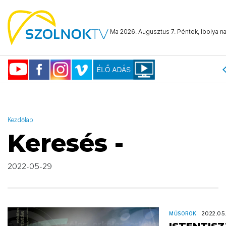
AND ( start_date >= "2022-05-29 00:00:00" AND start_date <=
"2022-05-29 23:59:59" )
Ma 2026. Augusztus 7. Péntek, Ibolya na
Kezdőlap
Keresés -
2022-05-29
MŰSOROK
2022.05