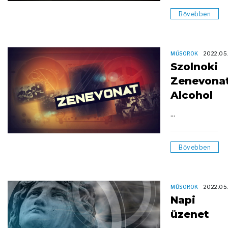
Bővebben
MŰSOROK
2022.05
Szolnoki
Zenevona
Alcohol
...
Bővebben
MŰSOROK
2022.05
Napi
üzenet