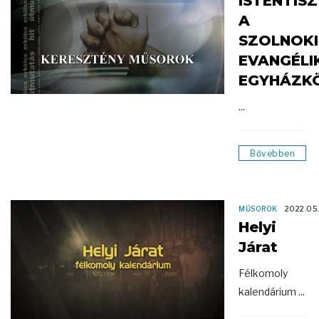
ISTENTIS
A
SZOLNOKI
EVANGÉLI
EGYHÁZK
...
Bővebben
MŰSOROK
2022.05
Helyi
Járat
Félkomoly
kalendárium ...