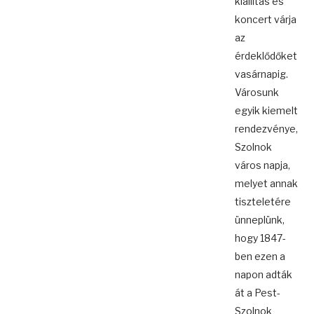
kiállítás és
koncert várja
az
érdeklődőket
vasárnapig.
Városunk
egyik kiemelt
rendezvénye,
Szolnok
város napja,
melyet annak
tiszteletére
ünneplünk,
hogy 1847-
ben ezen a
napon adták
át a Pest-
Szolnok