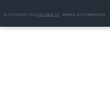
© COPYRIGHT 2026
SZOLNOK TV
- MINDEN JOG FENNTARTVA