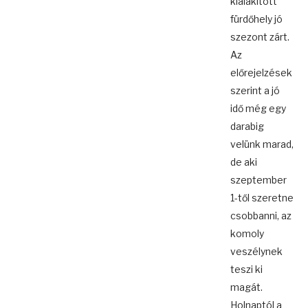
kialakított
fürdőhely jó
szezont zárt.
Az
előrejelzések
szerint a jó
idő még egy
darabig
velünk marad,
de aki
szeptember
1-től szeretne
csobbanni, az
komoly
veszélynek
teszi ki
magát.
Holnaptól a