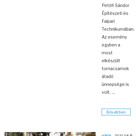
Petőfi Sándor
Építészeti és
Faipari
Technikumában.
Az esemény
egyben a
most
elkészült
tornacsarnok
átadó
ünnepsége is
volt. ...
Bővebben
HÍREK
2022.08.31