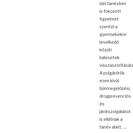
idei tanévben
is fokozott
figyelmet
szentel a
gyermekekre
leselkedő
közúti
balesetek
visszaszorításár
A polgárőrök
ezen kívül
bűnmegelőzési,
drogprevenciós
és
járőrszolgálatot
is ellátnak a
tanév alatt. ...