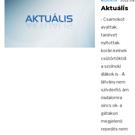
MŰSOROK
2022.08.
Aktuális
- Csarnokot
avattak,
tanévet
nyitottak-
korán kelnek
csütörtöktől
a szolnoki
diákok is - A
látvány nem
szívderítő, ám
riadalomra
sincs ok- a
gátakon
megjelenő
repedés nem