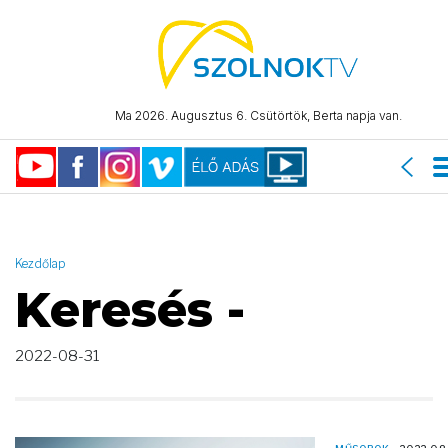
AND ( start_date >= "2022-08-31 00:00:00" AND start_date <=
"2022-08-31 23:59:59" )
Ma 2026. Augusztus 6. Csütörtök, Berta napja van.
Kezdőlap
Keresés -
2022-08-31