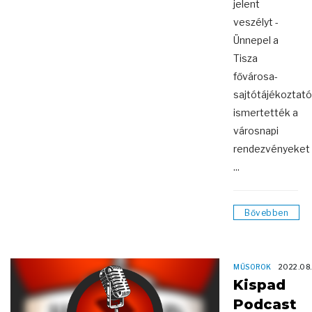
jelent
veszélyt -
Ünnepel a
Tisza
fővárosa-
sajtótájékoztat
ismertették a
városnapi
rendezvényeket
...
Bővebben
MŰSOROK
2022.08.
Kispad
Podcast