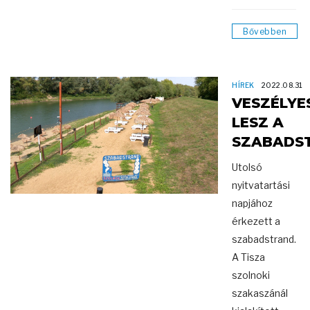
Bővebben
HÍREK
2022.08.31
VESZÉLYE
LESZ A
SZABADS
Utolsó
nyitvatartási
napjához
érkezett a
szabadstrand.
A Tisza
szolnoki
szakaszánál