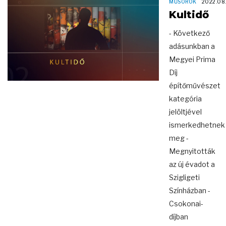
MŰSOROK
2022.08.
Kultidő
- Következő
adásunkban a
Megyei Prima
Díj
építőművészet
kategória
jelöltjével
ismerkedhetnek
meg -
Megnyitották
az új évadot a
Szigligeti
Színházban -
Csokonai-
díjban