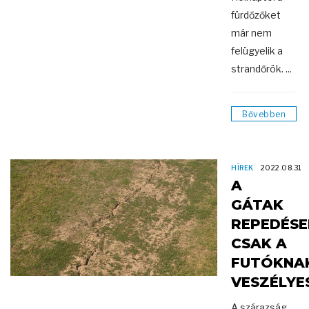
fürdőzőket
már nem
felügyelik a
strandőrök. ...
Bővebben
HÍREK
2022.08.31
A
GÁTAK
REPEDÉSE
CSAK A
FUTÓKNA
VESZÉLYE
A szárazság