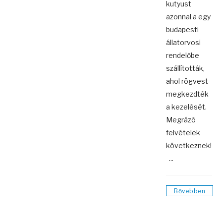
kutyust
azonnal a egy
budapesti
állatorvosi
rendelőbe
szállították,
ahol rögvest
megkezdték
a kezelését.
Megrázó
felvételek
következnek!
...
Bővebben