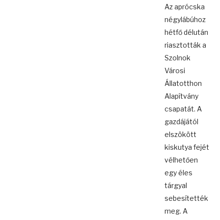
Az aprócska
négylábúhoz
hétfő délután
riasztották a
Szolnok
Városi
Állatotthon
Alapítvány
csapatát. A
gazdájától
elszökött
kiskutya fejét
vélhetően
egy éles
tárgyal
sebesítették
meg. A