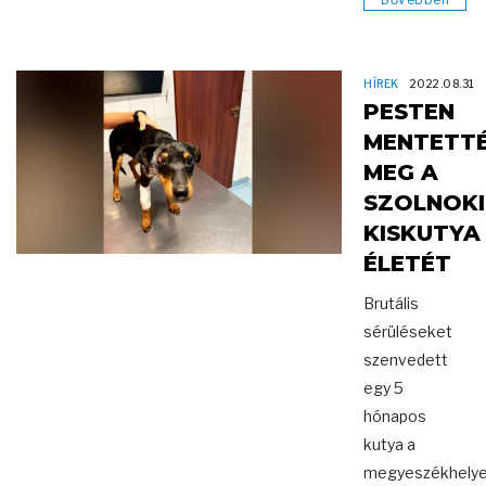
HÍREK
2022.08.31
PESTEN
MENTETT
MEG A
SZOLNOKI
KISKUTYA
ÉLETÉT
Brutális
sérüléseket
szenvedett
egy 5
hónapos
kutya a
megyeszékhelye