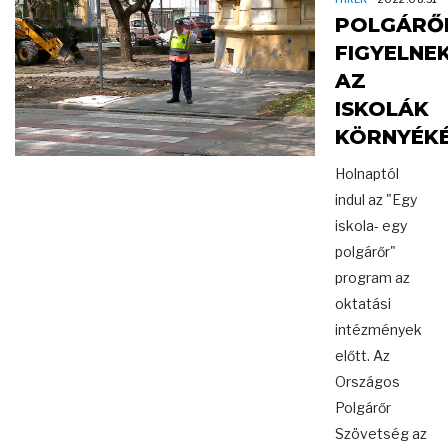
POLGÁRŐ
FIGYELNE
AZ
ISKOLÁK
KÖRNYÉK
Holnaptól
indul az "Egy
iskola- egy
polgárőr"
program az
oktatási
intézmények
előtt. Az
Országos
Polgárőr
Szövetség az