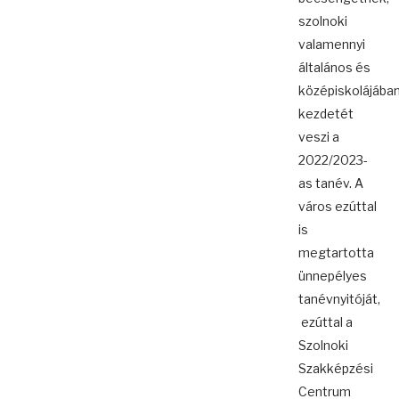
szolnoki
valamennyi
általános és
középiskolájába
kezdetét
veszi a
2022/2023-
as tanév. A
város ezúttal
is
megtartotta
ünnepélyes
tanévnyitóját,
ezúttal a
Szolnoki
Szakképzési
Centrum