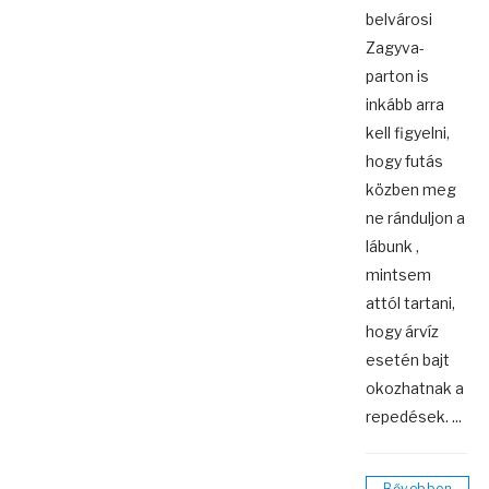
belvárosi
Zagyva-
parton is
inkább arra
kell figyelni,
hogy futás
közben meg
ne ránduljon a
lábunk ,
mintsem
attól tartani,
hogy árvíz
esetén bajt
okozhatnak a
repedések. ...
Bővebben