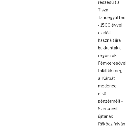
részesült a
Tisza
Táncegyüttes
- 1500 évvel
ezelőtt
használt íjra
bukkantak a
régészek -
Fémkeresővel
találták meg
a Kárpát-
medence
első
pénzérméit -
Szerkocsit
újítanak
Rákóczifalván